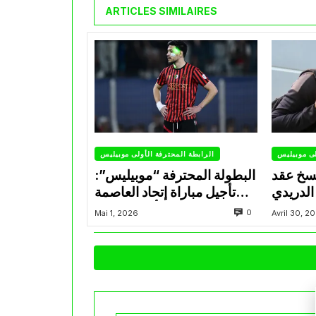
ARTICLES SIMILAIRES
لى موبيليس
الرابطة المحترفة الأولى موبيليس
سخ عقد
البطولة المحترفة “موبيليس”:
الدريدي
تأجيل مباراة إتحاد العاصمة
التراضي
وأتلتيك بارادو
0
Mai 1, 2026
Avril 30, 2