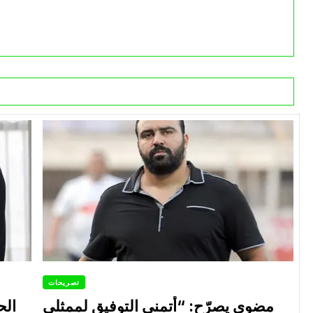
تصريحات
مضوي يصرّح: “أتمنى التوفيق لممثلي
الح