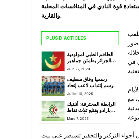
ستعادة قوة النادي في المنافسات المحلية
والقارية.
ملعب
PLUS D'ACTICLES
ضور
لاله
الطاقم الطبي لمولودية
الجزائر يطمئن جماهير
ل في
الفريق بخصوص الحالة
Juin 27, 2024
الصحية لزوغرانا و نعيجي
رسميا وفاق سطيف
يرسم إنتداب لاعب إتحاد
أيام
الحراش بوزيان
Juillet 16, 2025
، مع
الرابطة المحترفة: أتلتيك
دنية
بارادو يقتلع ثلاث نقاط
ثمينة من آقبو وأشبال بن
Mars 7, 2025
يحيى يواصلون التألق
 أجواء التركيز والتحفيز تسيطر على بيت