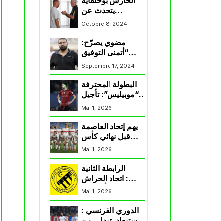
الحارس بوحلفاية
يتحدث عن
طموحاته مع
Octobre 8, 2024
المنتخب و شباب
قسنطينة
مضوي يصرّح:
“أتمنى التوفيق
لممثلي الكرة
Septembre 17, 2024
الجزائرية في
المسابقات القارية”
البطولة المحترفة
“موبيليس”: تأجيل
مباراة إتحاد
Mai 1, 2026
العاصمة وأتلتيك
بارادو
يهم إتحاد العاصمة
قبل نهائي كأس
اكاف : الزمالك
Mai 1, 2026
يسقط بثلاثية أمام
الأهلي
الرابطة الثانية
: اتحاد الحراش
يحسم التأهل إلى
Mai 1, 2026
“البلاي أوف”
الدوري الفرنسي :
استبعاد عبدلي من