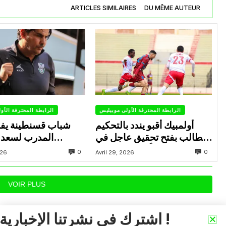
ARTICLES SIMILAIRES
DU MÊME AUTEUR
الرابطة المحترفة الأولى موبيليس
الرابطة المحترفة الأو
أولمبيك أقبو يندد بالتحكيم
شباب قسنطينة يف
ويطالب بفتح تحقيق عاجل في
المدرب لسعد 
تجاوزات أثّرت على نتائج
ب
0
0
026
Avril 29, 2026
الفريق
VOIR PLUS
اشترك في نشرتنا الإخبارية !