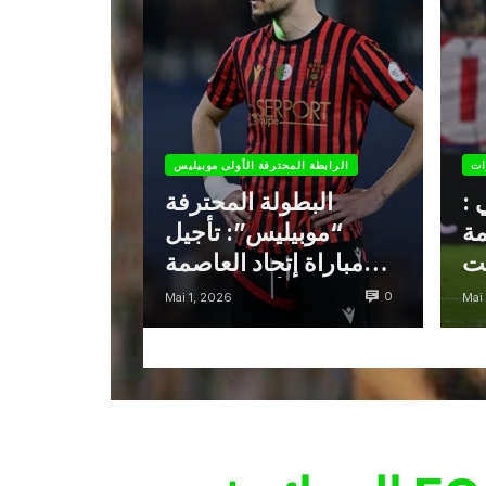
ات
الرابطة المحترفة الأولى موبيليس
 :
البطولة المحترفة
مة
“موبيليس”: تأجيل
نت
مباراة إتحاد العاصمة
وأتلتيك بارادو
0
Mai 1, 2026
Mai