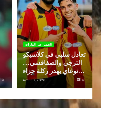
لخضر عبر القارات
الخضر عبر القارات
مونديال 2026 : ثنائية
تعادل سلبي في كلاسيكو
بن سبعيني
الترجي والصفاقسي…
ها في خط
توغاي يهدر ركلة جزاء
فاع الخضر
وبوعالية يتألق
0
0
Avril 30, 2026
Avril 30, 2026