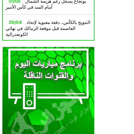
بونجاح يسجل رغم هزيمة الشمال
01/05
أمام السد في كأس الأمير
التتويج بالكأس.. دفعة معنوية لإتحاد
30/04
العاصمة قبل موقعة الزمالك في نهائي
الكونفدرالية
للموسم الثاني تواليا.. شباب
30/04
بلوزداد دون ألقاب
الهجوم يعطيك مباراة والدفاع
30/04
يعطيك بطولة.. استراتيجية ناجحة يتبعها الاتحاد
العاصمي في تتويجاته آخر السنوات
إتحاد العاصمة يضمن المشاركة
30/04
رسميًا في كأس الكونفيدرالية الإفريقية
الموسم القادم.
بعد التتويج بالعاشرة… اتحاد
30/04
العاصمة ينفرد بعرش كأس الجزائر