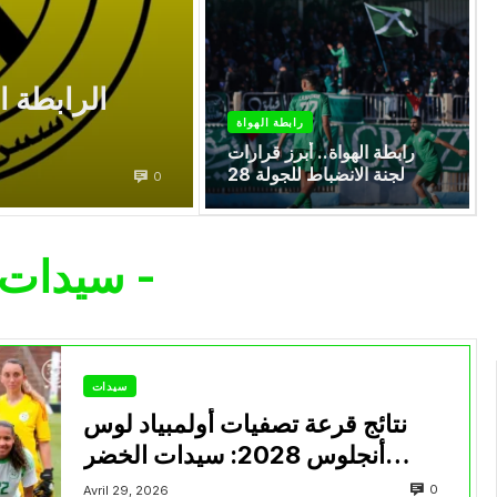
الرابطة ا
رابطة الهواة
رابطة الهواة.. أبرز قرارات
لجنة الانضباط للجولة 28
0
- سيدات -
سيدات
نتائج قرعة تصفيات أولمبياد لوس
أنجلوس 2028: سيدات الخضر
يواجهن إفريقيا الوسطى
0
Avril 29, 2026