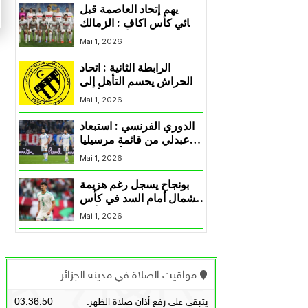
يهم إتحاد العاصمة قبل
نهائي كأس اكاف : الزمالك
يسقط بثلاثية أمام الأهلي
Mai 1, 2026
الرابطة الثانية : اتحاد
الحراش يحسم التأهل إلى
“البلاي أوف”
Mai 1, 2026
الدوري الفرنسي : استبعاد
عبدلي من قائمة مرسيليا
أمام نانت
Mai 1, 2026
بونجاح يسجل رغم هزيمة
الشمال أمام السد في كأس
الأمير
Mai 1, 2026