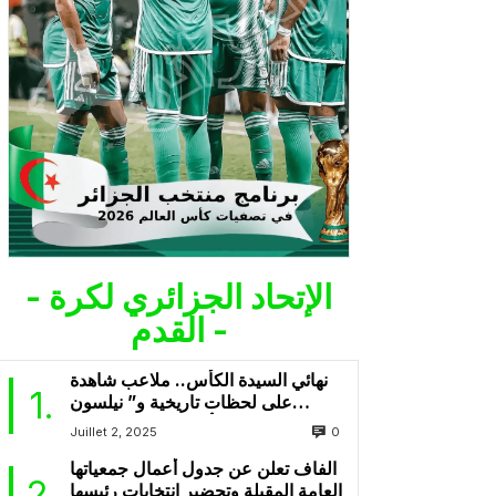
- الإتحاد الجزائري لكرة
القدم -
نهائي السيدة الكأس.. ملاعب شاهدة
1
على لحظات تاريخية و” نيلسون
مانديلا” يحتضن أول نهائي في تاريخه
0
Juillet 2, 2025
الفاف تعلن عن جدول أعمال جمعياتها
2
العامة المقبلة وتحضير انتخابات رئيسها