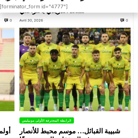
شباب قسنطينة يفسخ عقد المدرب
ا
[forminator_form id="4777"]
لسعد الدريدي بالتراضي
0
0
Avril 30, 2026
الرابطة المحترفة الأولى موبيليس
شبيبة القبائل… موسم محبط للأنصار
أولم