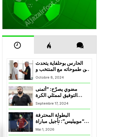
التالي
السابق
الحارس بوحلفاية يتحدث
عن طموحاته مع المنتخب و
شباب قسنطينة
Octobre 8, 2024
مضوي يصرّح: “أتمنى
التوفيق لممثلي الكرة
الجزائرية في المسابقات
Septembre 17, 2024
القارية”
البطولة المحترفة
“موبيليس”: تأجيل مباراة
إتحاد العاصمة وأتلتيك بارادو
Mai 1, 2026