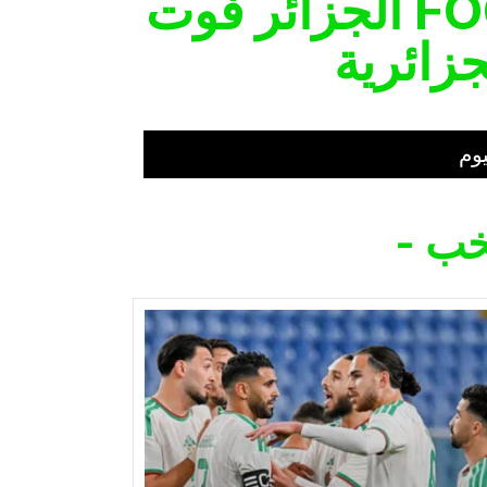
الجزائر فوت FOOTALGERIEDZ - كل
جزائرية
وم