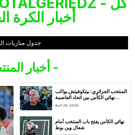
أخبار الكرة ال
جدول مباريات الي
- أخبار المنتخب -
المنتخب الجزائري: بيتكوفيتش يواكب
نهائي الكأس بين اتحاد العاصمة
وشباب بلوزداد ويضع عدة لاعبين
Avril 29, 2026
تحت المجهر
نهائي الكأس يفتح باب المنتخب أمام
شعال وبن بوط