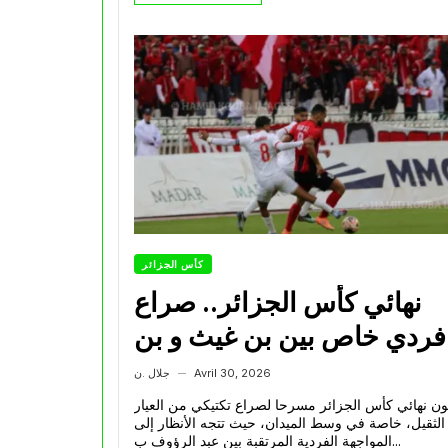
كأس الجزائر
نهائي كأس الجزائر.. صراع
فردي خاص بين بن غيث و بن
زازة في وسط الميدان فمن
Avril 30, 2026
جلال .ن
—
يتفوق؟
ن نهائي كأس الجزائر مسرحا لصراع تكتيكي من العيار
الثقيل، خاصة في وسط الميدان، حيث تتجه الأنظار إلى
المواجهة الفردية المرتقبة بين عبد الرؤوف ب...