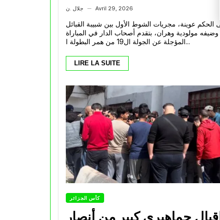
وهران : الكناري ينهي الشوط
Avril 29, 2026
جلال .ن
—
الأول متقدما على الحمراوة
ى الحكم عوينة، مجريات الشوط الأول بين شبيبة القبائل
وضيفه مولودية وهران، بتقدم أصحاب الدار في المباراة
المؤجلة عن الجولة ال19 من همر البطولة ا...
LIRE LA SUITE
كأس الجزائر
قبال جماهيري كبير من أنصار