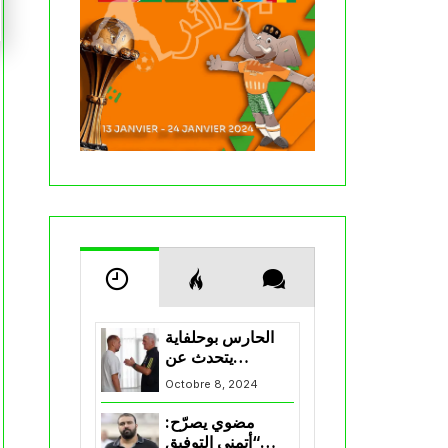
الحارس بوحلفاية
يتحدث عن
طموحاته مع
Octobre 8, 2024
المنتخب و شباب
قسنطينة
مضوي يصرّح:
“أتمنى التوفيق