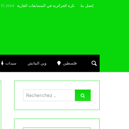
مضوي يصرّح: “أتمنى التوفيق لممثلي الكرة الجزائرية في المسابقات القارية”
إتصل بنا
فلسطين
وين الماتش
سيدات