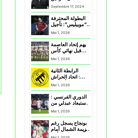
لممثلي الكرة
Septembre 17, 2024
الجزائرية في
المسابقات القارية”
البطولة المحترفة
“موبيليس”: تأجيل
مباراة إتحاد
Mai 1, 2026
العاصمة وأتلتيك
بارادو
يهم إتحاد العاصمة
قبل نهائي كأس
اكاف : الزمالك
Mai 1, 2026
يسقط بثلاثية أمام
الأهلي
الرابطة الثانية
: اتحاد الحراش
يحسم التأهل إلى
Mai 1, 2026
“البلاي أوف”
الدوري الفرنسي :
استبعاد عبدلي من
قائمة مرسيليا أمام
Mai 1, 2026
نانت
بونجاح يسجل رغم
هزيمة الشمال أمام
السد في كأس
Mai 1, 2026