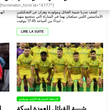
وهران
0
0
Avril 29, 2026
جلال .ن
[forminator_form id="4777"]
—
كشف مدربا شبيبة القبائل ومولودية وهران عن التشكيلتين
أنه
الأساسيتين اللتين سيلعبان بهما في المباراة التي ستجمع بينهما
ابتداءً من الساعة 17:45 بتوقيت ...
LIRE LA SUITE
الرابطة المحترفة الأولى موبيليس
شبيبة القبائل للعودة لسكة
إ