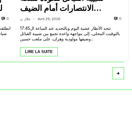
الانتصارات أمام الضيف
الوهراني الطامح لخطف المركز
0
0
Avril 29, 2026
جلال .ن
—
الثالث
تتجه الأنظار عشية اليوم وبالتحديد عند الساعة ال17:45
انطلقت 
بالتوقيت المحلي، إلى مواجهة واعدة تجمع بين شبيبة القبائل
شباب
وضيفها مولودية وهران، على ملعب حسين...
LIRE LA SUITE