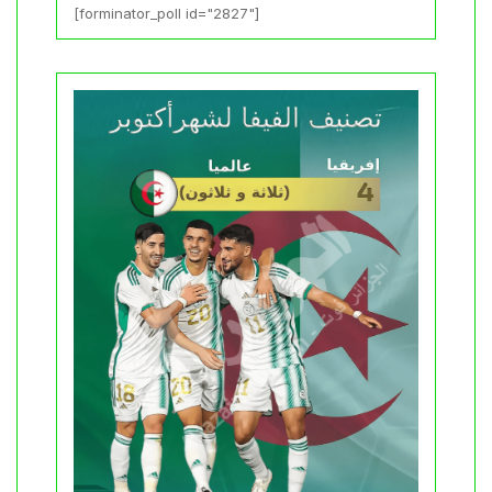
[forminator_poll id="2827"]