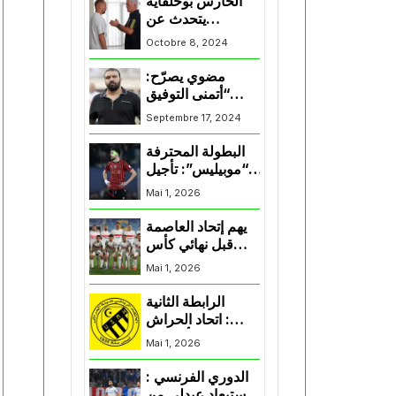
الحارس بوحلفاية
يتحدث عن
طموحاته مع
Octobre 8, 2024
المنتخب و شباب
قسنطينة
مضوي يصرّح:
“أتمنى التوفيق
لممثلي الكرة
Septembre 17, 2024
الجزائرية في
المسابقات القارية”
البطولة المحترفة
“موبيليس”: تأجيل
مباراة إتحاد
Mai 1, 2026
العاصمة وأتلتيك
بارادو
يهم إتحاد العاصمة
قبل نهائي كأس
اكاف : الزمالك
Mai 1, 2026
يسقط بثلاثية أمام
الأهلي
الرابطة الثانية
: اتحاد الحراش
يحسم التأهل إلى
Mai 1, 2026
“البلاي أوف”
الدوري الفرنسي :
استبعاد عبدلي من