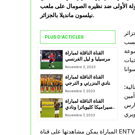
 العالم 2026 في لقاء الجولة الأولى ضد نظيره الصومال على ملعب
نيلسون مانديلا بالجزائر.
زائر
PLUS D'ACTICLES
 كسب
موعة
القناة الناقلة لمباراة
مرسيليا و ليل الفرنسي
خبات
Novembre 3, 2023
القناة الناقلة لمباراة
النادي البنزرتي و الترجي
لية:
الرياضي التونسي
Novembre 7, 2023
أمين
القناة الناقلة لمباراة
فارس
سيراميكا كليوباترا ونادي
الأهلي المصري
Novembre 7, 2023
المباراة يمكن مشاهدتها على قناة ENTV TNT Algeria أو قناة TV 6 Algeria كما يمكن متابعتها