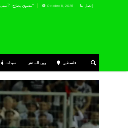
إتصل بنا
المنتخب الوطني يصل وهران
مضوي يصرّح: “أتمنى التوفيق لممثلي الكرة الجزائرية في المسابقات القارية”
Octobre 8, 2025
Décembre
فلسطين
وين الماتش
سيدات