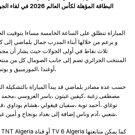
البطاقة المؤهلة لكأس
المباراة تنطلق على الساعة الخامسة مساءا بتوقيت الج
و يزعم من خلالها أبناء المدرب جمال بلماضي إلى
ثلاث نقاط في أولى الجولات حيث يشار أن مج
المنتخب الجزائري تضم إلى جانب الصومال كل من منت
أوغندا ،الموزمبيق و بوتسوانا.
حسب عدة مصادر بلماضي قد يبدأ المباراة بالتشكيلة التا
مصطفى زغبة ،كيفين غيتون ،ياسر العروسي ،محمد 
توغاي ،أحمد توبة ،سفيان فيغولي ،هشام بوداوي ،
شعبي ،آدم وناس إضافة إلى بغداد بونجاح و أمين غويري.