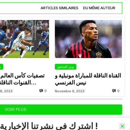
ARTICLES SIMILAIRES
DU MÊME AUTEUR
وين الماتش
و
القناة الناقلة للمباراة مونبلية و
نيس الفرنسي
القنوات الناقلة
المنتخب الوطني ا
0
0
8, 2023
Novembre 9, 2023
ومنتخب الم
VOIR PLUS
اشترك في نشرتنا الإخبارية !