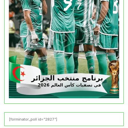
[forminator_poll id="2827"]