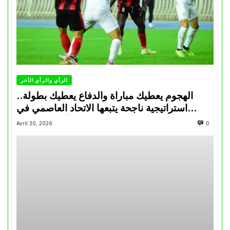
الرأي والرأي الأخر
الهجوم يعطيك مباراة والدفاع يعطيك بطولة..
استراتيجية ناجحة يتبعها الاتحاد العاصمي في
تتويجاته آخر السنوات
Avril 30, 2026
0