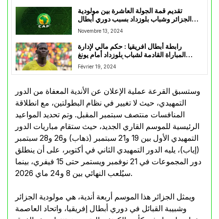
تقديم قمة الجولة العاشرة بين مولودية
الجزائر وشباب بلوزداد بسبب دوري أبطال
إفريقيا
Novembre 13, 2024
رابطة أبطال افريقيا : حكم مالي لإدارة
المباراة القادمة لشباب بلوزداد أمام يونغ
أفريكانز التنزاني
Février 19, 2024
وستسبق القرعة عملية الإعلان عن الأندية المعفاة من الدور
التمهيدي، حيث لا تغيير في نظام البطولتين، مع انطلاقة
المنافسات منتصف سبتمبر المقبل. وتم تحديد المواعيد
الرئيسية للموسم القاري الجديد، حيث ستقام مباريات الدور
التمهيدي الأول بين 19 و21 سبتمبر (ذهاب) و26 و28 سبتمبر
(إياب)، يليه الدور التمهيدي الثاني في أكتوبر، على أن ينطلق
دور المجموعات في 21 نوفمبر ويستمر حتى 15 فيفري، بينما
سيُلعب النهائي بين 8 و24 ماي 2026.
ويمثل الجزائر هذا الموسم أربعة أندية، هي مولودية الجزائر
وشبيبة القبائل في دوري أبطال إفريقيا، واتحاد العاصمة