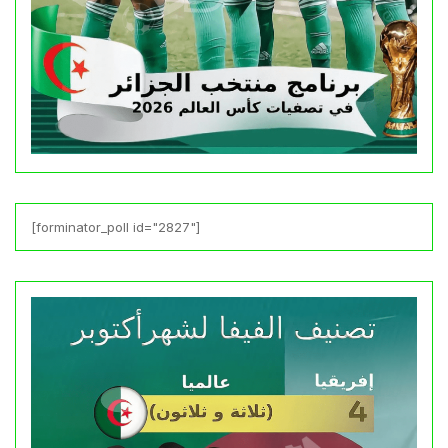
[forminator_poll id="2827"]