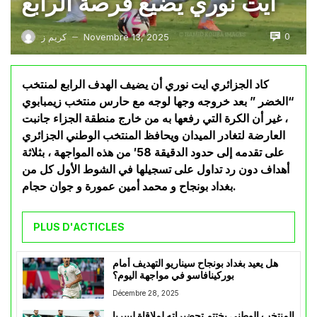
ايت نوري يضيع فرصة الرابع
0
Novembre 13, 2025
كريم ز
—
كاد الجزائري ايت نوري أن يضيف الهدف الرابع لمنتخب
“الخضر ” بعد خروجه وجها لوجه مع حارس منتخب زيمبابوي
، غير أن الكرة التي رفعها به من خارج منطقة الجزاء جانبت
العارضة لتغادر الميدان ويحافظ المنتخب الوطني الجزائري
على تقدمه إلى حدود الدقيقة 58′ من هذه المواجهة ، بثلاثة
أهداف دون رد تداول على تسجيلها في الشوط الأول كل من
بغداد بونجاح و محمد أمين عمورة و جوان حجام.
PLUS D'ACTICLES
هل يعيد بغداد بونجاح سيناريو التهديف أمام
بوركينافاسو في مواجهة اليوم؟
Décembre 28, 2025
المنتخب الوطني يختتم تحضيراته لملاقاة ليبيريا