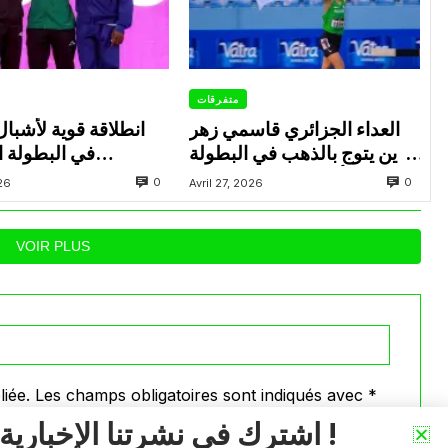
متفرقات
العداء الجزائري قاسمي زهر
انطلاقة قوية لأشبال
الدين يتوج بالذهب في البطولة
في البطولة ال
العربية لألعاب القوى للشباب
0
0
026
Avril 27, 2026
بتونس
بالإ
VOIR PLUS
iée.
Les champs obligatoires sont indiqués avec
*
اشترك في نشرتنا الإخبارية !