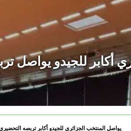
ري أكابر للجيدو يواصل ت
يواصل المنتخب الجزائري للجيدو أكابر تربصه التحضيري