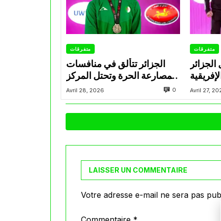
متفرقات
متفرقات
 الجزائر
الجزائر تتألق في منافسات
إفريقية
المصارعة الحرة وتحتل المركز
للمصارعة تحت 17 سنة
الثاني في البطولة الإفريقية
0
Avril 28, 2026
Avril 27, 2
سكندرية
U17
LAISSER UN COMMENTAIRE
Votre adresse e-mail ne sera pas publ
Commentaire
*