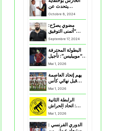
الحارس بوحلفاية
يتحدث عن
طموحاته مع
Octobre 8, 2024
المنتخب و شباب
قسنطينة
مضوي يصرّح:
“أتمنى التوفيق
لممثلي الكرة
Septembre 17, 2024
الجزائرية في
المسابقات القارية”
البطولة المحترفة
“موبيليس”: تأجيل
مباراة إتحاد
Mai 1, 2026
العاصمة وأتلتيك
بارادو
يهم إتحاد العاصمة
قبل نهائي كأس
اكاف : الزمالك
Mai 1, 2026
يسقط بثلاثية أمام
الأهلي
الرابطة الثانية
: اتحاد الحراش
يحسم التأهل إلى
Mai 1, 2026
“البلاي أوف”
الدوري الفرنسي :
استبعاد عبدلي من