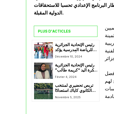
 مارس 2026، وذلك في إطار البرنامج الإعدادي تحسبا للاستحقاقات
الدولية المقبلة.
ميين
PLUS D'ACTICLES
مينة
يبية
رئيس الإتحادية الجزائرية
للرياضة المدرسية يؤكد
فنية
إنتفاع 30 ألف مؤسسة
Décembre 10, 2024
بمنحة لتنفيذ مشروع
رئيس الإتحادية الجزائرية
تطوير الرياضة المدرسية
لكرة اليد “كريمة طالب”
والجامعية
أفضل
: “البطولة الجزائرية
Février 4, 2024
 لهم
ستصبح من أقوى
تربص تحضيري لمنتخب
البطولات عن قريب”
فسات
الكانوي كاياك استعدادًا
للبطولة الإفريقية
Novembre 5, 2025