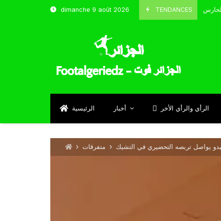
TENDANCES
dimanche 9 août 2026
الحارس بوحلفاية يتحدث عن طموحاته مع المنتخب و شباب قسنطينة
24
Se
الرأي والرأي الأخر
أخبار
الرئيسية
جيدو يواصل تربصه التحضيري في التشيك
متفرقات