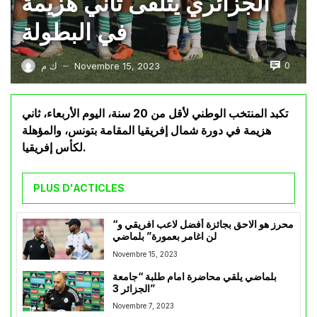
الجزائري يتلقى ثاني هزيمة
في البطولة
0
Novembre 15, 2023
ك م
—
تكبد المنتخب الوطني لأقل من 20 سنة، اليوم الأربعاء، ثاني
هزيمة في دورة شمال إفريقيا المقامة بتونس، والمؤهلة
لكأس إفريقيا.
PLUS D'ACTICLES
“محرز هو الاحق بجائزة أفضل لاعب افريقي و
لن اغامر بعمورة” بلماضي
Novembre 15, 2023
بلماضي يلقي محاضرة امام طلبة “جامعة
الجزائر 3”
Novembre 7, 2023