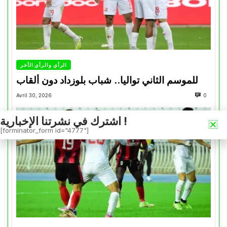
الرأي والرأي الأخر
للموسم الثاني تواليا.. شباب بلوزداد دون ألقاب
Avril 30, 2026
0
اشترك في نشرتنا الإخبارية !
[forminator_form id="4777"]