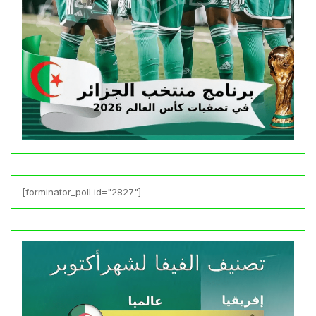
[forminator_poll id="2827"]