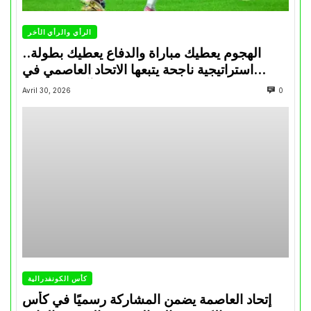
الرأي والرأي الأخر
الهجوم يعطيك مباراة والدفاع يعطيك بطولة..
استراتيجية ناجحة يتبعها الاتحاد العاصمي في
تتويجاته آخر السنوات
Avril 30, 2026
0
كأس الكونفدرالية
إتحاد العاصمة يضمن المشاركة رسميًا في كأس