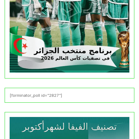
[forminator_poll id="2827"]