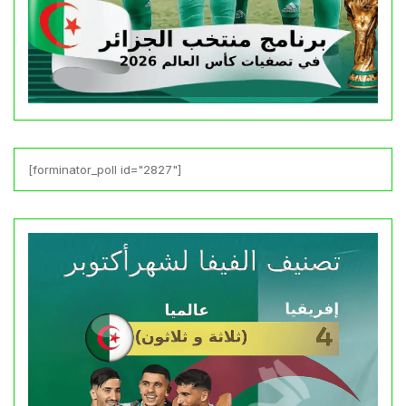
[forminator_poll id="2827"]