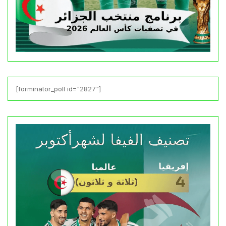
[forminator_poll id="2827"]