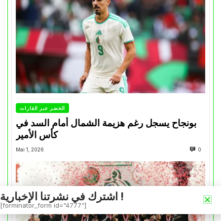
الخضر عبر القارات
بونجاح يسجل رغم هزيمة الشمال أمام السد في
كأس الأمير
Mai 1, 2026
0
اشترك في نشرتنا الإخبارية !
[forminator_form id="4777"]