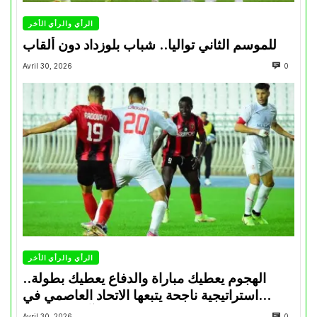
الرأي والرأي الأخر
للموسم الثاني تواليا.. شباب بلوزداد دون ألقاب
Avril 30, 2026
0
الرأي والرأي الأخر
الهجوم يعطيك مباراة والدفاع يعطيك بطولة..
استراتيجية ناجحة يتبعها الاتحاد العاصمي في
تتويجاته آخر السنوات
Avril 30, 2026
0