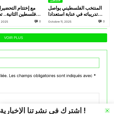
فلسطين
المنتخب الفلسطيني يواصل
مع إختتام التحضيرا
تدريباته في عنابة استعدادا
فلسطين الثانية.. 
لودية الجزائر
واثقة من اللاعبين 
0
0
, 2025
Octobre 11, 2025
لكأس
VOIR PLUS
iée.
Les champs obligatoires sont indiqués avec
*
اشترك في نشرتنا الإخبارية !