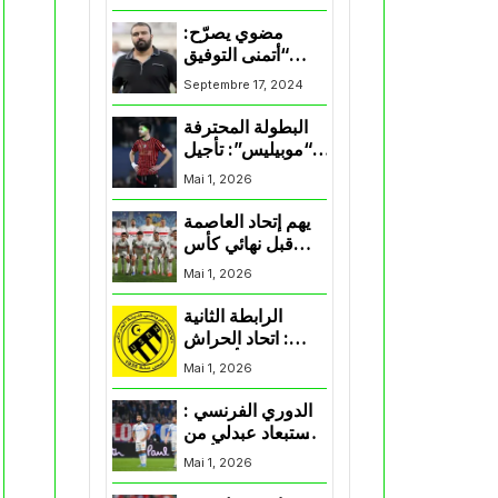
المنتخب و شباب
قسنطينة
مضوي يصرّح:
“أتمنى التوفيق
لممثلي الكرة
Septembre 17, 2024
الجزائرية في
المسابقات القارية”
البطولة المحترفة
“موبيليس”: تأجيل
مباراة إتحاد
Mai 1, 2026
العاصمة وأتلتيك
بارادو
يهم إتحاد العاصمة
قبل نهائي كأس
اكاف : الزمالك
Mai 1, 2026
يسقط بثلاثية أمام
الأهلي
الرابطة الثانية
: اتحاد الحراش
يحسم التأهل إلى
Mai 1, 2026
“البلاي أوف”
الدوري الفرنسي :
استبعاد عبدلي من
قائمة مرسيليا أمام
Mai 1, 2026
نانت