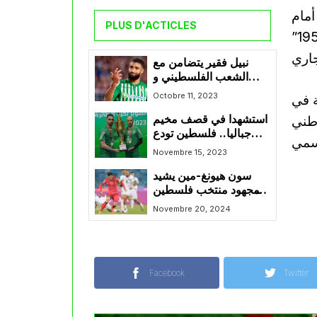
أمام
PLUS D'ACTICLES
المنتخب الوطني للمحليين، وذلك بملعب “19 ماي 1956”
نبيل فقير يتضامن مع
الشعب الفلسطيني و
يدعم القضية الفلسطينية
Octobre 11, 2023
ة في
طني
استشهدا في قصف مخيم
جباليا.. فلسطين تودع
ثنائي منتخب كرة الطائرة
Novembre 15, 2023
سون هيونغ-مين يشيد
بمجهود منتخب فلسطين
في مباراة التعادل
Novembre 20, 2024
Facebook
Twitter