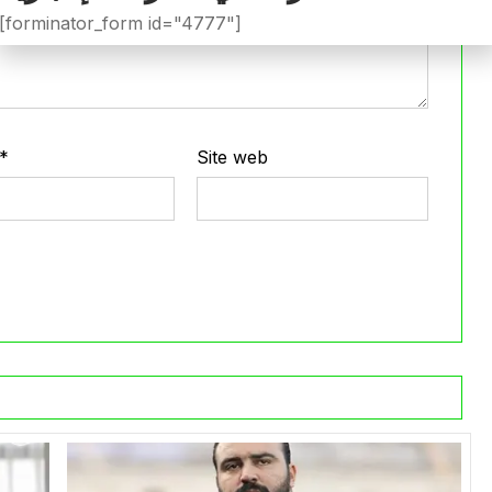
[forminator_form id="4777"]
*
Site web