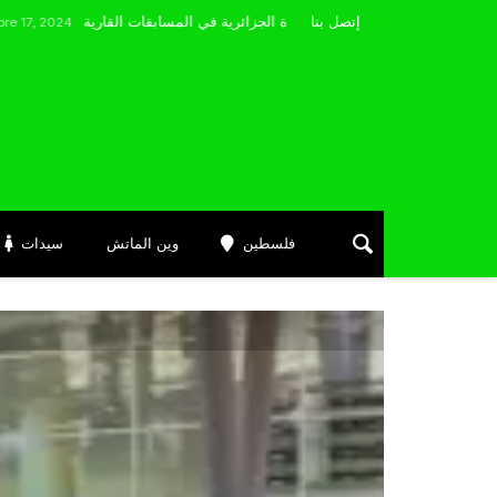
مضوي يصرّح: “أتمنى التوفيق لممثلي الكرة الجزائرية في المسابقات القارية”
إتصل بنا
فلسطين
وين الماتش
سيدات