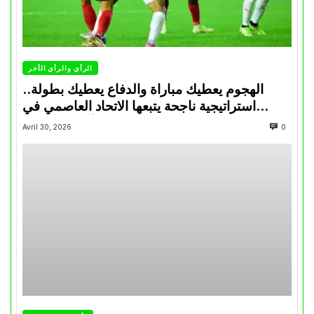
الرأي والرأي الأخر
الهجوم يعطيك مباراة والدفاع يعطيك بطولة..
استراتيجية ناجحة يتبعها الاتحاد العاصمي في
تتويجاته آخر السنوات
Avril 30, 2026
0