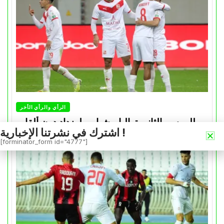
الرأي والرأي الأخر
للموسم الثاني تواليا.. شباب بلوزداد دون ألقاب
اشترك في نشرتنا الإخبارية !
Avril 30, 2026
0
[forminator_form id="4777"]