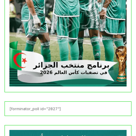
[forminator_poll id="2827"]