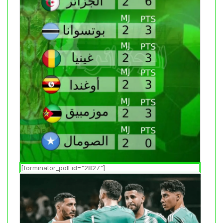
[forminator_poll id="2827"]