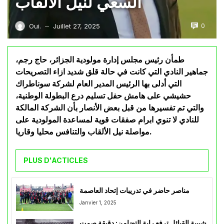
السعي لنيل الألقاب
0
Oui.
Juillet 27, 2025
—
طمأن رئيس مجلس إدارة مولودية الجزائر، حاج رجم،
جماهير النادي التي كانت في حالة قلق شديد ازاء التصريحات
التي أدلى بها الرئيس المدير العام لشركة سوناطراك
حشيشي على هامش حفل تسليم درع البطولة الوطنية،
والتي تم تفسيرها من قبل بعض الأنصار بأن الشركة المالكة
للنادي لا تنوي ابرام صفقات قوية لمساعدة المولودية على
مواصلة نيل الألقاب والتنافس محليا وقاريا.
PLUS D'ACTICLES
مناصر حاضر في تدريبات إتحاد العاصمة
Janvier 1, 2025
شبيبة القبائل ترفع راية التضامن: دقيقة صمت