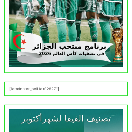
[forminator_poll id="2827"]