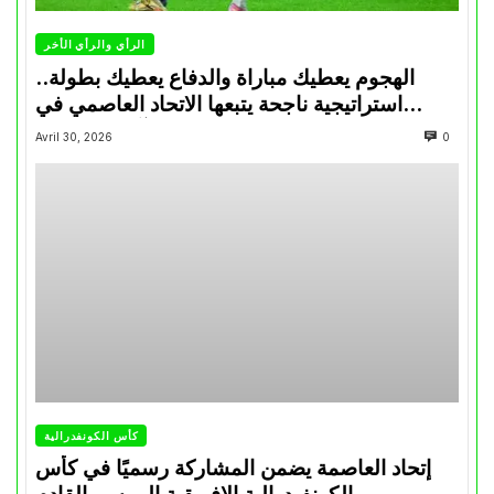
الرأي والرأي الأخر
الهجوم يعطيك مباراة والدفاع يعطيك بطولة..
استراتيجية ناجحة يتبعها الاتحاد العاصمي في
تتويجاته آخر السنوات
Avril 30, 2026
0
كأس الكونفدرالية
إتحاد العاصمة يضمن المشاركة رسميًا في كأس