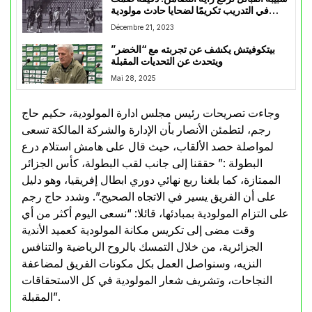
في التدريب تكريمًا لضحايا حادث مولودية
البيض
Décembre 21, 2023
بيتكوفيتش يكشف عن تجربته مع “الخضر”
ويتحدث عن التحديات المقبلة
Mai 28, 2025
وجاءت تصريحات رئيس مجلس ادارة المولودية، حكيم حاج
رجم، لتطمئن الأنصار بأن الإدارة والشركة المالكة تسعى
لمواصلة حصد الألقاب، حيث قال على هامش استلام درع
البطولة :” حققنا إلى جانب لقب البطولة، كأس الجزائر
الممتازة، كما بلغنا ربع نهائي دوري ابطال إفريقيا، وهو دليل
على أن الفريق يسير في الاتجاه الصحيح.”. وشدد حاج رجم
على التزام المولودية بمبادئها، قائلا: “نسعى اليوم أكثر من أي
وقت مضى إلى تكريس مكانة المولودية كعميد الأندية
الجزائرية، من خلال التمسك بالروح الرياضية والتنافس
النزيه، وسنواصل العمل بكل مكونات الفريق لمضاعفة
النجاحات، وتشريف شعار المولودية في كل الاستحقاقات
المقبلة”.