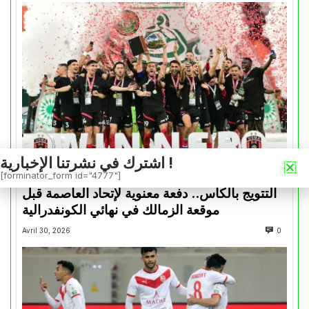
اشترك في نشرتنا الإخبارية !
كأس الكونفدرالية
[forminator_form id="4777"]
التتويج بالكأس.. دفعة معنوية لإتحاد العاصمة قبل
موقعة الزمالك في نهائي الكونفدرالية
Avril 30, 2026
0