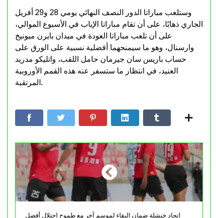
وستلعب مباراتا الدور النصف النهائي يومي 28 و29 أفريل
الجاري ذهابًا، على أن تقام مباراتا الإياب في الأسبوع الموالي،
على أن تلعب مباراتا العودة في ميدان بايرن ميونيخ
وارسنال، وهو ما سيمنحهما أفضلية نسبية على الورق على
حساب باريس سان جيرمان حامل اللقب، واتليكو مدريد
العنيد، في انتظار ما ستسفر عنه هذه القمم الأوروبية
المرتقبة.
إتحاد خنشلة ضمان البقاء لموسم آخر مع طموح احتلال أفضل