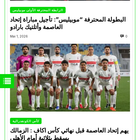
الرابطة المحترفة الأولى موبيليس
البطولة المحترفة “موبيليس”: تأجيل مباراة إتحاد
العاصمة وأتلتيك بارادو
Mai 1, 2026
0
كأس الكونفدرالية
يهم إتحاد العاصمة قبل نهائي كأس اكاف : الزمالك
يسقط بثلاثية أمام الأهلي