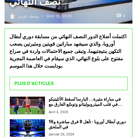
نصف النهائي
0
Avril 15, 2026
يوسف عزري
—
اكتملت أضلاع الدور النصف النهائي من مسابقة دوري أبطال
أوروبا، والذي سيشهد مباراتين قويتين ومثيرتين يصعب
التكهن بنتيجتيهما، وتبقى جميع الاحتمالات واردة في صراع
مفتوح على بلوغ النهائي، الذي سيقام في العاصمة المجرية
بودابست خلال هذا الموسم.
PLUS D'ACTICLES
في مباراة مثيرة… البارسا تُسقط الأتليتيكو
في قلب الميتروبوليتانو وتوسّع الفارق مع
الريال إلى سبع نقاط
Avril 4, 2026
دوري أبطال أوروبا : تأهل 8 فرق مباشرة و16
في الملحق
Janvier 29, 2026