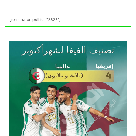
[forminator_poll id="2827"]