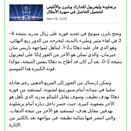
برشلونة وليفربول للتدارك وبايرن والأتليتي
لتحصيل الحاصل في سهرة الأبطال
Mars 18, 2026
ونجح بايرن ميونيخ في تجديد فوزه على ريال مدريد بنتيجة 4-
3 في لقاء مثير ومليء بالندية، ليخرجه من الدور ربع النهائي،
وهو الذي فاز عليه ذهابًا بـ2-1، ليتأهل لمواجهة باريس سان
جيرمان، والذي تمكن هو الآخر من الفوز إيابًا على ليفربول
بنتيجة 2-0، بعد أن كان قد أطاح به ذهابًا بنفس النتيجة، مؤكدا
قوته الكبيرة هذا الموسم.
وتمكن ارسنال من العبور إلى المربع الذهبي رغم تعادله
سلبيا في ميدانه أمام سبورتينغ لشبونة، ليستفيد من فوزه
ذهابًا بهدف نظيف، وسوف يقابل اتليتكو مدريد الذي تأهل هو
الآخر بصعوبة كبيرة، حيث خسر داخل دياره أمام برشلونة
بهدفين مقابل هدف، ليستفيد هو الآخر من نتيجة الذهاب،
والتي انتصر فيها بثنائية نظيفة، في مواجهة تعد بالكثير من
الإثارة.