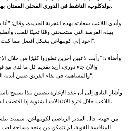
بولدكلوب، الناشط في الدوري المحلي الممتاز، بهدف منحه فرص لعب أكبر وتطوير مستواه.
وأبدى اللاعب سعادته بهذه التجربة الجديدة، وقال: “أنا 
بهذه الفرصة التي ستمنحني وقتًا ثمينًا للعب، وأتطلع
أعود إلى كوبنهاغن بشكل أفضل مما كنت عليه”.
وأضاف: “رأيت لاعبين آخرين تطوروا كثيرًا من خلال الإع
والآن جاء دوري، أريد تقديم كل ما لدي مع ف
والمساهمة في بقاء الفريق ضمن أندية النخبة”.
وأشار النادي إلى أن عقد الإعارة يتضمن بندًا يسمح باست
اللاعب خلال فترة الانتقالات الشتوية إذا اقتضت الحاجة.
من جهته، قال المدير الرياضي لكوبنهاغن، سميث نيلس
المنافسة القوية، لم نتمكن من منحه مساحة لعب كا