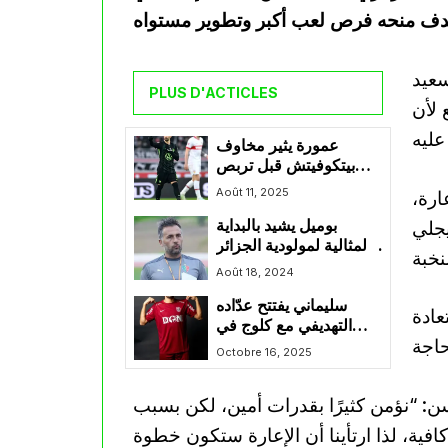
سعيد
PLUS D'ACTICLES
 لأن
عمورة يثير مخاوف
بيتكوفيتش قبل تربص
سبتمبر
Août 11, 2025
ارة،
يجلي
بوميل يشيد بالبداية
المثالية لمولودية الجزائر
بعد الفوز على واتانغا
Août 18, 2024
الليبيري في دوري
سليماني يفتتح عدّاده
الأبطال
عادة
التهديفي مع كلوج في
الدوري الروماني
Octobre 16, 2025
ن: “نؤمن كثيرًا بقدرات أمين، لكن بسبب
فية، لذا ارتأينا أن الإعارة ستكون خطوة