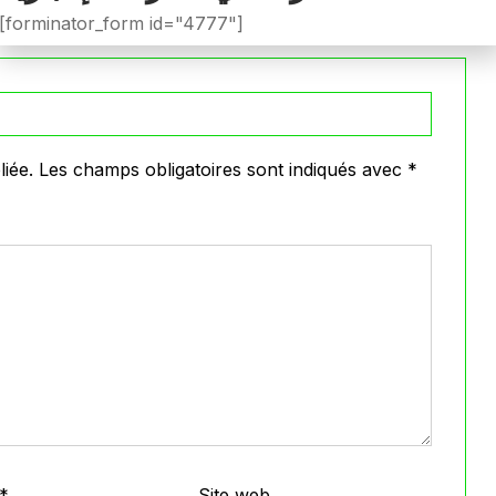
VOIR PLUS
[forminator_form id="4777"]
iée.
Les champs obligatoires sont indiqués avec
*
*
Site web