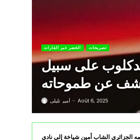
تصريحات
الخضر عبر القارات
لدكلوب على سبيل
كشف عن طموحاته
Août 6, 2025
أمير تليلي
—
مه الجزائري الشاب أمين شياخة إلى نادي