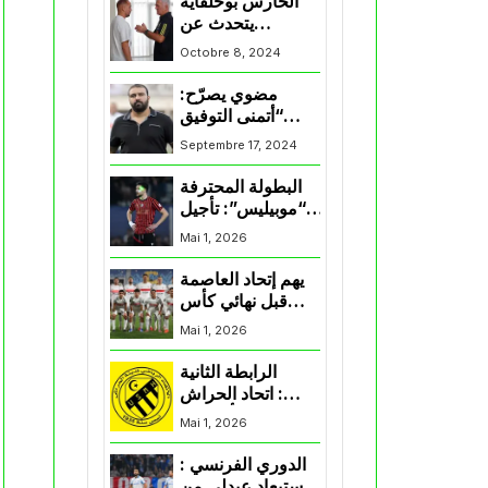
الحارس بوحلفاية
يتحدث عن
طموحاته مع
Octobre 8, 2024
المنتخب و شباب
قسنطينة
مضوي يصرّح:
“أتمنى التوفيق
لممثلي الكرة
Septembre 17, 2024
الجزائرية في
المسابقات القارية”
البطولة المحترفة
“موبيليس”: تأجيل
مباراة إتحاد
Mai 1, 2026
العاصمة وأتلتيك
بارادو
يهم إتحاد العاصمة
قبل نهائي كأس
اكاف : الزمالك
Mai 1, 2026
يسقط بثلاثية أمام
الأهلي
الرابطة الثانية
: اتحاد الحراش
يحسم التأهل إلى
Mai 1, 2026
“البلاي أوف”
الدوري الفرنسي :
استبعاد عبدلي من