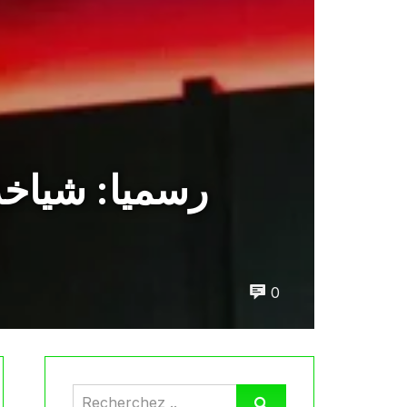
رسميا: شياخة
0