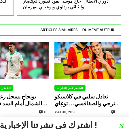
دوري الأبطال: حاج موسى يقود فينورد للإنتصار
أليك
والثنائي بوداوي وبوعناني ينهزمان
ARTICLES SIMILAIRES
DU MÊME AUTEUR
الخضر عبر القارات
الخضر ع
تعادل سلبي في كلاسيكو
بونجاح يسجل رغ
الترجي والصفاقسي… توغاي
الشمال أمام السد 
يهدر ركلة جزاء وبوعالية يتألق
0
0
Avril 30, 2026
اشترك في نشرتنا الإخبارية !