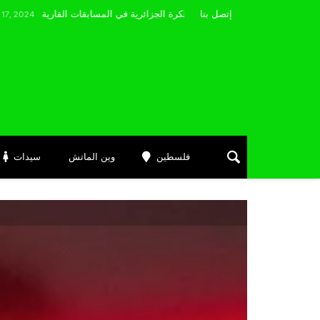
مضوي يصرّح: “أتمنى التوفيق لممثلي الكرة الجزائرية في المسابقات القارية”
إتصل بنا
فلسطين
وين الماتش
سيدات