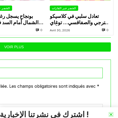
الخضر عبر القارات
الخضر ع
تعادل سلبي في كلاسيكو
بونجاح يسجل رغ
الترجي والصفاقسي… توغاي
الشمال أمام السد 
يهدر ركلة جزاء وبوعالية يتألق
0
0
Avril 30, 2026
VOIR PLUS
iée.
Les champs obligatoires sont indiqués avec
*
اشترك في نشرتنا الإخبارية !