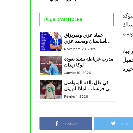
الوحيد لفريقه في الدقيقة 81، ليؤكد
PLUS D'ACTICLES
شباك
عماد عزي وميريزاق
أساسيان ومحمد عزي
احتياطي في مواجهة
Novembre 23, 2025
بيا،
ماخاشكالا ودينامو موسكو
ميل
مدرب غرناطة يشيد بعودة
في الدوري الروسي
لوكا زيدان
Janvier 19, 2026
في ظل تألقه المتواصل
في فرنسا… لماذا لم ينل
قبال فرصته بعد مع
Février 1, 2026
الخُضر؟
Facebook
Twitter