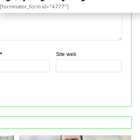
[forminator_form id="4777"]
*
Site web