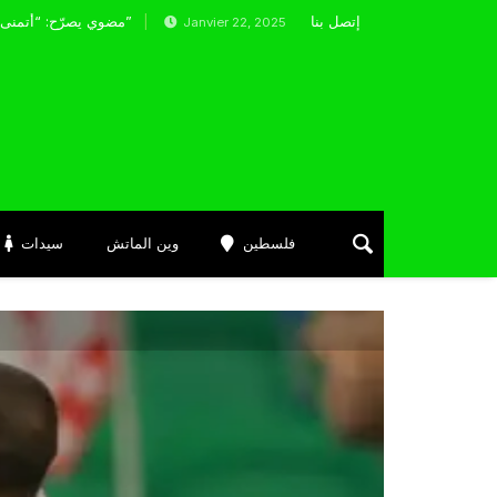
إتصل بنا
في مواجهات الفريق ضد باريس سان جيرمان
مضوي يصرّح: “أتمنى التوفيق لممثلي الكرة الجزائرية في المسابقات القارية”
Janvier 22, 2025
فلسطين
وين الماتش
سيدات