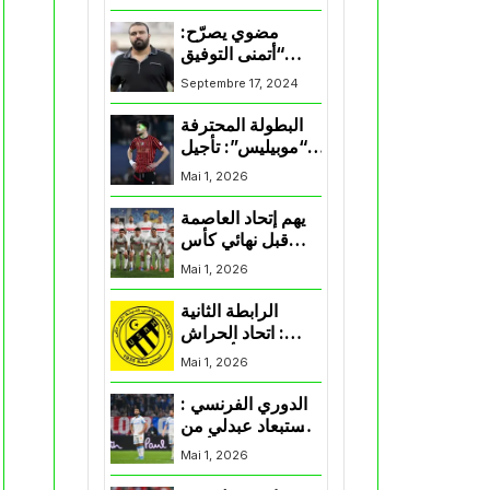
المنتخب و شباب
قسنطينة
مضوي يصرّح:
“أتمنى التوفيق
لممثلي الكرة
Septembre 17, 2024
الجزائرية في
المسابقات القارية”
البطولة المحترفة
“موبيليس”: تأجيل
مباراة إتحاد
Mai 1, 2026
العاصمة وأتلتيك
بارادو
يهم إتحاد العاصمة
قبل نهائي كأس
اكاف : الزمالك
Mai 1, 2026
يسقط بثلاثية أمام
الأهلي
الرابطة الثانية
: اتحاد الحراش
يحسم التأهل إلى
Mai 1, 2026
“البلاي أوف”
الدوري الفرنسي :
استبعاد عبدلي من
قائمة مرسيليا أمام
Mai 1, 2026
نانت