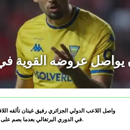
 يواصل عروضه القوية في 
واصل اللاعب الدولي الجزائري رفيق غيتان تألقه الل
في الدوري البرتغالي بعدما بصم على تمريرة حاسمة جديدة تؤكد بدايته المميزة.