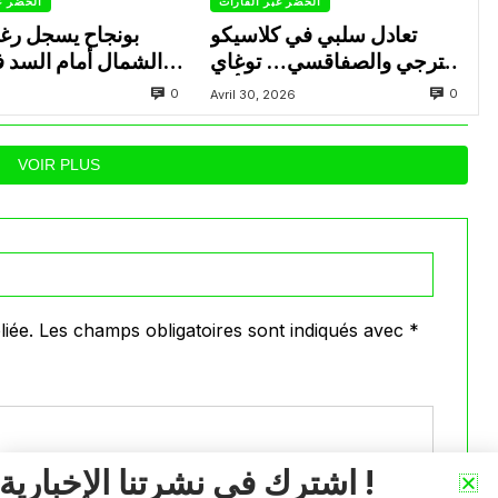
الخضر عبر القارات
الخضر ع
تعادل سلبي في كلاسيكو
بونجاح يسجل رغ
الترجي والصفاقسي… توغاي
الشمال أمام السد 
يهدر ركلة جزاء وبوعالية يتألق
0
0
Avril 30, 2026
VOIR PLUS
iée.
Les champs obligatoires sont indiqués avec
*
اشترك في نشرتنا الإخبارية !