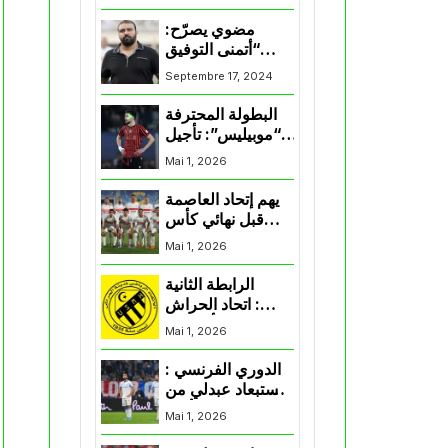
المنتخب و شباب
قسنطينة
مضوي يصرّح:
“أتمنى التوفيق
لممثلي الكرة
Septembre 17, 2024
الجزائرية في
المسابقات القارية”
البطولة المحترفة
“موبيليس”: تأجيل
مباراة إتحاد
Mai 1, 2026
العاصمة وأتلتيك
بارادو
يهم إتحاد العاصمة
قبل نهائي كأس
اكاف : الزمالك
Mai 1, 2026
يسقط بثلاثية أمام
الأهلي
الرابطة الثانية
: اتحاد الحراش
يحسم التأهل إلى
Mai 1, 2026
“البلاي أوف”
الدوري الفرنسي :
استبعاد عبدلي من
قائمة مرسيليا أمام
Mai 1, 2026
نانت