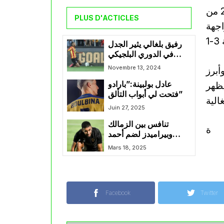
غيتان منح تمريرة الهدف الثاني لفريقه في الدقيقة 28 من
PLUS D'ACTICLES
 ليواصل سلسلة إسهاماته الهجومية،
رفيق بلغالي يثير الجدل
في الدوري البلجيكي
برفضه اللعب على
Novembre 13, 2024
أبرز
العشب الاصطناعي
ظهر
عادل بولبينة:”بارادو
فتحت لي أبواب التألق”
Juin 27, 2025
تنافس بين الزمالك
ة
وبيراميدز لضم أحمد
قندوسي في الميركاتو
Mars 18, 2025
الصيفي المقبل
Facebook
Twitter