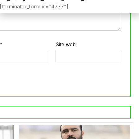
[forminator_form id="4777"]
*
Site web