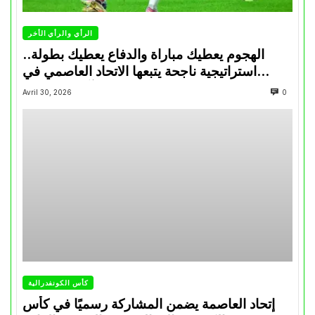
الرأي والرأي الأخر
الهجوم يعطيك مباراة والدفاع يعطيك بطولة..
استراتيجية ناجحة يتبعها الاتحاد العاصمي في
تتويجاته آخر السنوات
Avril 30, 2026
0
كأس الكونفدرالية
إتحاد العاصمة يضمن المشاركة رسميًا في كأس