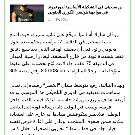
بن سبعيني في التشكيلة الأساسية لدورتموند
في مواجهة هولسن الكوري الجنوبي
Juin 25, 2025
زرڤان شارك أساسيا، ووقّع على ثنائية مميزة، حيث افتتح
باب التسجيل في الدقيقة 17 برأسية محكمة بعد تحول
هجومي رائع، قبل أن يضيف الهدف الثاني بعد سبع دقائق
فقط بتسديدة قوية من خارج المنطقة، ليغادر أرضية الميدان
في الدقيقة 75 عقب أداء لافت تُوّج بحصوله على تنقيط
8.5/10 وفق منصة 365Scores، متوّجا نفسه رجلا للمباراة.
وبهذه الثنائية، رفع متوسط ميدان “الخضر” رصيده إلى ثماني
مساهمات تهديفية في الدوري البلجيكي هذا الموسم، بواقع
أربعة أهداف وأربع تمريرات حاسمة، ليؤكد قيمته الفنية داخل
فريقه، ويبعث في الوقت ذاته رسالة قوية إلى الناخب
الوطني فلاديمير بيتكوفيتش مفادها أنه عازم على استعادة
مكانه ضمن صفوف المنتخب، وقادر على اعادة فرض نفسه
خيارا جادا في خط وسط “محاربي الصحراء” خلال كأس