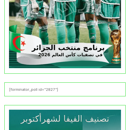
[forminator_poll id="2827"]