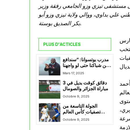
إلى مستشفى تيزي وزو الجامعي رفقة وزير
ني علي بداوي، ووالي ولاية تيزي وزو أبو
بكر الصديق بوستة.
حارس
PLUS D'ACTICLES
نتخب
فيات
مدرب بوتسوانا: “سندافع
عن شباكنا حتى لو واجهنا
ديال
الأرجنتين”
Mars 17, 2025
حمد
3 دقائق كوقت بديل في
مباراة الجزائر والصومال
عالم
Octobre 9, 2025
ستوى
الجولة التاسعة من
يري،
تصفيات كأس العالم
سرعة
2026 : أولى ركنيات
Octobre 9, 2025
المنتخب الصومالي