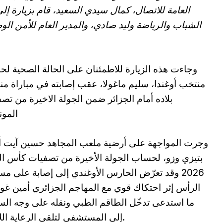
العامة للاتصال، كمال سيدي السعيد، قام بزيارة 
الشباب والرياضة وليد صادي، والمدير العام للأمن الوط
وجاءت هذه الزيارة للاطمئنان على الحالة الصحية ل
منتخب أوغندا، سليم ماغولا، عقب إصابته في مباراة م
بلاده أمام الجزائر ضمن الجولة الاخيرة من تص
المون
وجرت المواجهة على أرضية ملعب المجاهد حسين آيت أ
بتيزي وزو، لحساب الجولة الأخيرة من تصفيات كأس ال
2026 وقد تعرّض الحارس الأوغندي إلى إصابة على م
الرأس إثر احتكاك قوي مع المهاجم الجزائري أمين غو
ما استدعى تدخّل الطاقم الطبي ونقله على وجه ال
إلى المستشفى لتلقي الرعاية اللازمة.