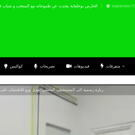
الحارس بوحلفاية يتحدث عن طموحاته مع المنت
Septembre 17, 2024
متفرقات
فيديوهات
تصريحات
كواليس
زيارة رسمية الى المستشفى الجامعي بتيزي وزو للاطمئنان على