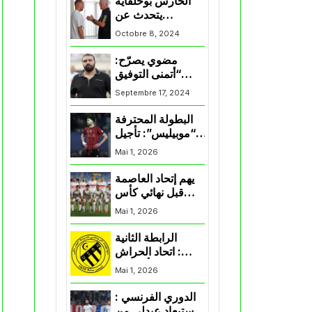
الحارس بوحلفاية
يتحدث عن
طموحاته مع
Octobre 8, 2024
المنتخب و شباب
قسنطينة
مضوي يصرّح:
“أتمنى التوفيق
لممثلي الكرة
Septembre 17, 2024
الجزائرية في
المسابقات القارية”
البطولة المحترفة
“موبيليس”: تأجيل
مباراة إتحاد
Mai 1, 2026
العاصمة وأتلتيك
بارادو
يهم إتحاد العاصمة
قبل نهائي كأس
اكاف : الزمالك
Mai 1, 2026
يسقط بثلاثية أمام
الأهلي
الرابطة الثانية
: اتحاد الحراش
يحسم التأهل إلى
Mai 1, 2026
“البلاي أوف”
الدوري الفرنسي :
استبعاد عبدلي من