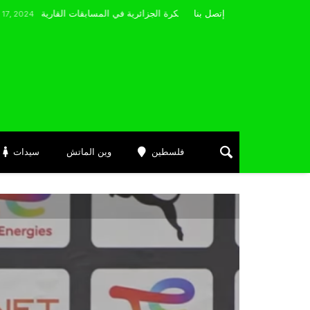
مضوي يصرّح: “أتمنى التوفيق لممثلي الكرة الجزائرية في المسابقات القارية”
إتصل بنا
فلسطين
وين الماتش
سيدات