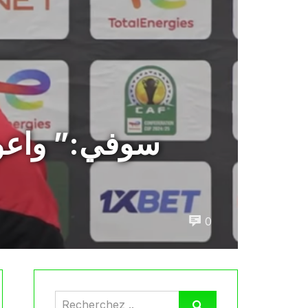
سوفي:” واعون
0