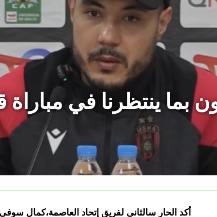
 بما ينتظرنا في مباراة 
أكد الحار سالثاني لفريق إتحاد العاصمة،كمال سوفي،