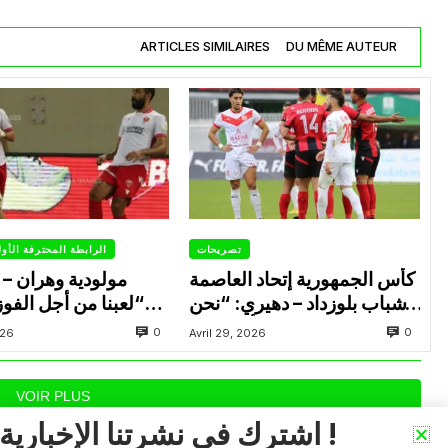
ARTICLES SIMILAIRES
DU MÊME AUTEUR
تصريحات
الرابطة المحترفة الأو
كأس الجمهورية إتحاد العاصمة
مولودية وهران – ا
– شباب بلوزداد – دهيري: “نحن
“لعبنا من أجل الفو
جاهزون وسنقدم أقصى ما
لإنهاء الموسم في البوديوم”
0
0
026
Avril 29, 2026
لدينا”
VOIR PLUS
اشترك في نشرتنا الإخبارية !