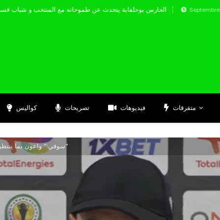
الحارس بوحلفاية يتحدث عن طموحاته مع المنتخب 
Septembre 17, 2024
متفرقات
فيديوهات
تصريحات
كواليس
سوفي:” واعون بما ينتظرنا في مباراة قسنطينة وجاهزون للتأهل”