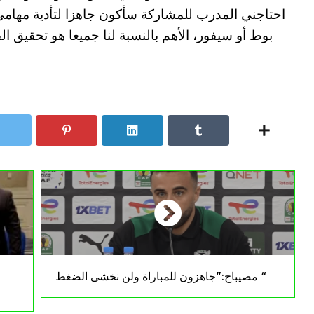
احتاجني المدرب للمشاركة سأكون جاهزا لتأدية مهامي
بوط أو سيفور، الأهم بالنسبة لنا جميعا هو تحقيق ال
مصيباح:”جاهزون للمباراة ولن نخشى الضغط “