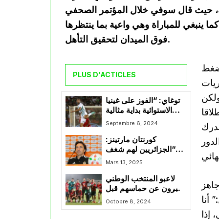
ة، حيث قال سوفي خلال المؤتمر الصحفي
ا ينبغي للمباراة وهي واعية بما ينتظرها
فوق الميدان لتحقيق التأهل.
 ضغط
PLUS D'ACTICLES
ريات
ولكن
توغاي: “الفوز على غينيا
الاستوائية بداية مثالية
لاقا
للتصفيات”
Septembre 6, 2024
ندرك
كورنتان مارتينز:
لدور
“الجزائريين لهم شغف
بكرة القدم لكن هناك
Mars 13, 2025
نقص على مستوى البنية
لاعبو المنتخب الوطني
التحتية”
جاهز
يعبرون عن حماسهم قبل
 أنا
المواجهة المزدوجة ضد
Octobre 8, 2024
الطوغو
 إذا