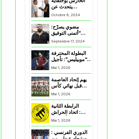
الحارس بوحلفاية
يتحدث عن
طموحاته مع
Octobre 8, 2024
المنتخب و شباب
قسنطينة
مضوي يصرّح:
“أتمنى التوفيق
لممثلي الكرة
Septembre 17, 2024
الجزائرية في
المسابقات القارية”
البطولة المحترفة
“موبيليس”: تأجيل
مباراة إتحاد
Mai 1, 2026
العاصمة وأتلتيك
بارادو
يهم إتحاد العاصمة
قبل نهائي كأس
اكاف : الزمالك
Mai 1, 2026
يسقط بثلاثية أمام
الأهلي
الرابطة الثانية
: اتحاد الحراش
يحسم التأهل إلى
Mai 1, 2026
“البلاي أوف”
الدوري الفرنسي :
استبعاد عبدلي من