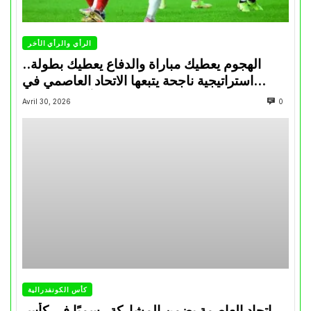
الرأي والرأي الأخر
الهجوم يعطيك مباراة والدفاع يعطيك بطولة..
استراتيجية ناجحة يتبعها الاتحاد العاصمي في
تتويجاته آخر السنوات
Avril 30, 2026
0
كأس الكونفدرالية
إتحاد العاصمة يضمن المشاركة رسميًا في كأس