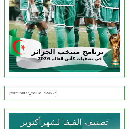
[forminator_poll id="2827"]