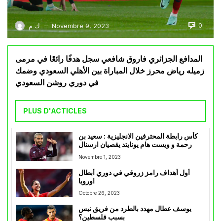
0
Novembre 9, 2023
ك م
—
المدافع الجزائري فاروق شافعي سجل هدفًا رائعًا في مرمى
زميله رياض محرز خلال المباراة بين الأهلي السعودي وضمك
في دوري روشن السعودي
PLUS D'ACTICLES
كأس رابطة المحترفين الانجليزية : سعيد بن
رحمة و ويست هام يونايتد يقصيان ارسنال
Novembre 1, 2023
أول أهداف رامز زروقي في دوري أبطال
اوروبا
Octobre 26, 2023
يوسف عطال مهدد بالطرد من فريق نيس
بسبب فلسطين؟