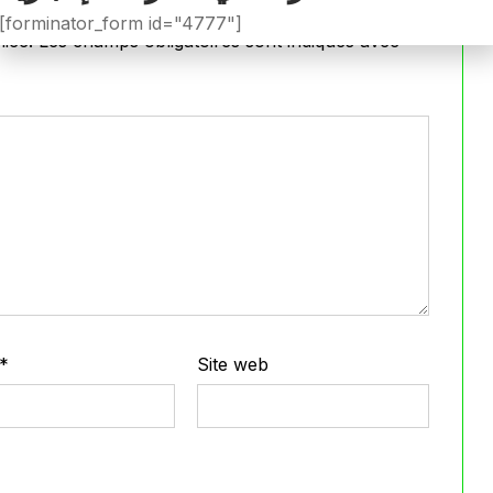
[forminator_form id="4777"]
iée.
Les champs obligatoires sont indiqués avec
*
*
Site web