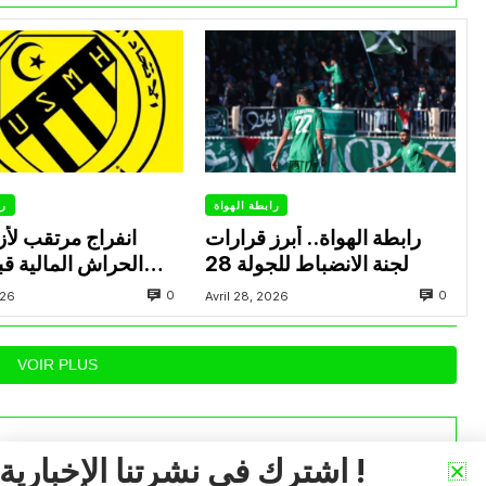
رابطة الهواة
را
رابطة الهواة.. أبرز قرارات
انفراج مرتقب لأزم
لجنة الانضباط للجولة 28
الحراش المالية قب
0
0
026
Avril 28, 2026
VOIR PLUS
اشترك في نشرتنا الإخبارية !