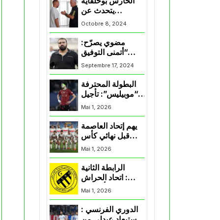
الحارس بوحلفاية
يتحدث عن
طموحاته مع
Octobre 8, 2024
المنتخب و شباب
قسنطينة
مضوي يصرّح:
“أتمنى التوفيق
لممثلي الكرة
Septembre 17, 2024
الجزائرية في
المسابقات القارية”
البطولة المحترفة
“موبيليس”: تأجيل
مباراة إتحاد
Mai 1, 2026
العاصمة وأتلتيك
بارادو
يهم إتحاد العاصمة
قبل نهائي كأس
اكاف : الزمالك
Mai 1, 2026
يسقط بثلاثية أمام
الأهلي
الرابطة الثانية
: اتحاد الحراش
يحسم التأهل إلى
Mai 1, 2026
“البلاي أوف”
الدوري الفرنسي :
استبعاد عبدلي من