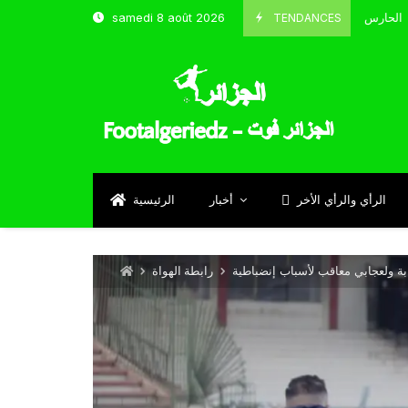
TENDANCES
samedi 8 août 2026
الحارس بوحلفاية يتحدث عن طموحاته مع المنتخب و شباب قسنطينة
Septe
الرأي والرأي الأخر
أخبار
الرئيسية
بة ولعجابي معاقب لأسباب إنضباطية
رابطة الهواة