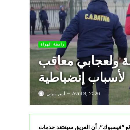
رابطة الهواة
بة ولعجابي معاقب
لأسباب إنضباطية
Avril 8, 2026
أمير تليلي
—
وقع “فيسبوك”، أن الفريق سيفتقد خدمات