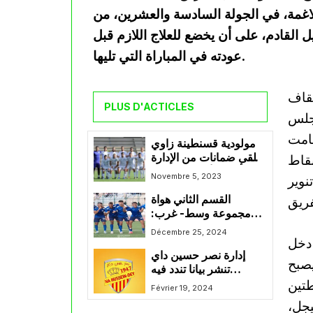
تلاغمة، في الجولة السادسة والعشرين، من
القادم، على أن يخضع للعلاج اللازم قبل
عودته في المباراة التي تليها.
يقاف
PLUS D'ACTICLES
مجلس
قامت
مولودية قسنطينة زاوي
يتلقى ضمانات من الإدارة
نقاط
لتأهيل الأكابر قبل قمة
Novembre 5, 2023
نوير
عنابة
القسم الثاني هواة
مجموعة وسط- غرب:
شبيبة تيارت يواجهون نصر
Décembre 25, 2024
 دخل
حسين داي وهذه أهداف
إدارة نصر حسين داي
كل فريق
يصبح
تنشر بيانا تندد فيه
طتين
بقرارات لجنة الإنضباط
Février 19, 2024
للرابطة المحترفة
يجل،