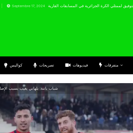
mbre 17, 2024
متفرقات
فيديوهات
تصريحات
كواليس
شباب باتنة: بلهاني يغيب بسبب الإصا