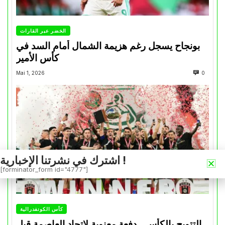
الخضر عبر القارات
بونجاح يسجل رغم هزيمة الشمال أمام السد في
كأس الأمير
Mai 1, 2026
0
اشترك في نشرتنا الإخبارية !
[forminator_form id="4777"]
كأس الكونفدرالية
التتويج بالكأس.. دفعة معنوية لإتحاد العاصمة قبل