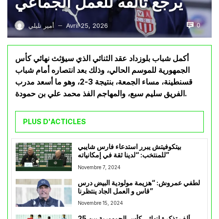
يرجع تألقه للعمل الجماعي
0
Avril 25, 2026
أمير تليلي
—
أكمل شباب بلوزداد عقد الثنائي الذي سيؤثث نهائي كأس
الجمهورية للموسم الحالي، وذلك بعد انتصاره أمام شباب
قسنطينة، مساء الجمعة، بنتيجة 3-2، وهو ما أسعد مدرب
الفريق سليم سبع، والمهاجم الفذ محمد علي بن حمودة.
PLUS D'ACTICLES
بيتكوفيتش يبرر استدعاء فارس شايبي
للمنتخب: “لدينا ثقة في إمكانياته”
Novembre 7, 2024
لطفي عمروش: “هزيمة مولودية البيض درس
قاس و العمل الجاد ينتظرنا”
Novembre 15, 2024
25 ألف تذكرة لنهائي كأس الجمهورية بين