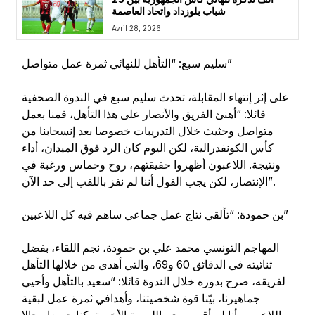
شباب بلوزداد واتحاد العاصمة
Avril 28, 2026
سليم سبع: “التأهل للنهائي ثمرة عمل متواصل”
على إثر إنتهاء المقابلة، تحدث سليم سبع في الندوة الصحفية
قائلا: “أهنئ الفريق والأنصار على هذا التأهل، قمنا بعمل
متواصل وحثيث خلال التدريبات خصوصا بعد إنسحابنا من
كأس الكونفدرالية، لكن اليوم كان الرد فوق الميدان، أداء
ونتيجة. اللاعبون أظهروا حقيقتهم، روح وحماس ورغبة في
الإنتصار، لكن يجب القول أننا لم نفز باللقب إلى حد الآن”.
بن حمودة: “تألقي نتاج عمل جماعي ساهم فيه كل اللاعبين”
المهاجم التونسي محمد علي بن حمودة، نجم اللقاء، بفضل
ثنائيته في الدقائق 60 و69، والتي أهدى من خلالها التأهل
لفريقه، صرح بدوره خلال الندوة قائلا: “سعيد بالتأهل وأحيي
جماهيرنا، بيّنا قوة شخصيتنا، وأهدافي ثمرة عمل لبقية