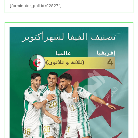
[forminator_poll id="2827"]