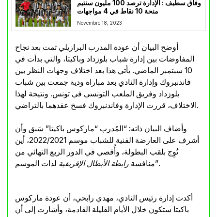
وفاق سطيف : الإدارة ترصد 100 مليون سنتيم
منحة 10 نقاط في 4 مواجهات
Novembre 18, 2023
أوضح البيان أن عودة المدرب البرازيلي تمت بعد نجاح
المفاوضات بين إدارة شباب بلوزداد وباكيتا، والتي بدأت في
10 سبتمبر الماضي. يأتي هذا بعد اختلاف وجهات النظر بين
فاندنبروك وإدارة النادي بعد مباراة ودية جمعت بين شباب
بلوزداد وفريق الملعب التونسي في تونس. ونتيجة لهذا
الاختلاف، قررت الإدارة وفاندنبروك فسخ عقدهما بالتراضي.
وأضاف البيان ذاته: “المُدرب “ماركوس باكيتا” سَبق وأن
أشرف على العارضة الفنية للشباب موسم 2022/2021، أين
تُوِج بلقب البطولة، وأُقصي في الدور الربع النهائي من
لذات الموسم”.
منافسة
رابطة الأبطال الإفريقية
أكدت إدارة رئيس النادي، مهدي رابحي، أن عودة ماركوس
باكيتا ستكون خلال الأيام القليلة القادمة، وأشارت إلى أن