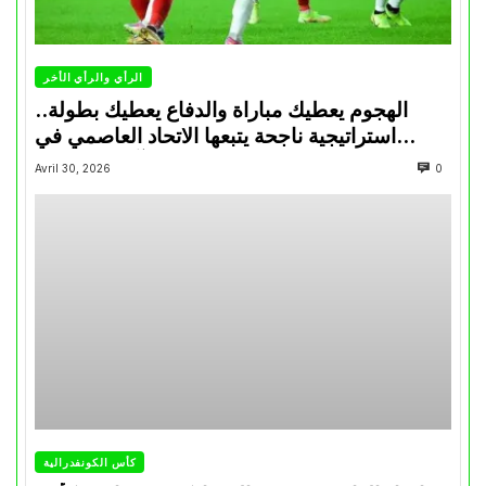
الرأي والرأي الأخر
الهجوم يعطيك مباراة والدفاع يعطيك بطولة..
استراتيجية ناجحة يتبعها الاتحاد العاصمي في
تتويجاته آخر السنوات
Avril 30, 2026
0
كأس الكونفدرالية