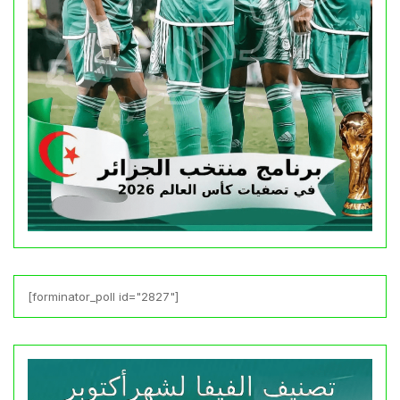
[forminator_poll id="2827"]