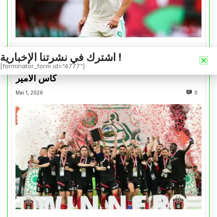
الخضر عبر القارات
اشترك في نشرتنا الإخبارية !
بونجاح يسجل رغم هزيمة الشمال أمام السد في
[forminator_form id="4777"]
كأس الأمير
Mai 1, 2026
0