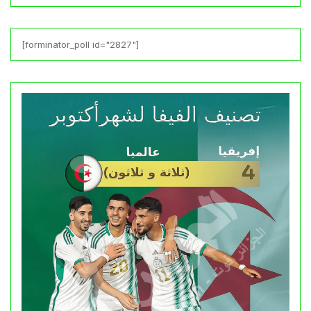
[forminator_poll id="2827"]