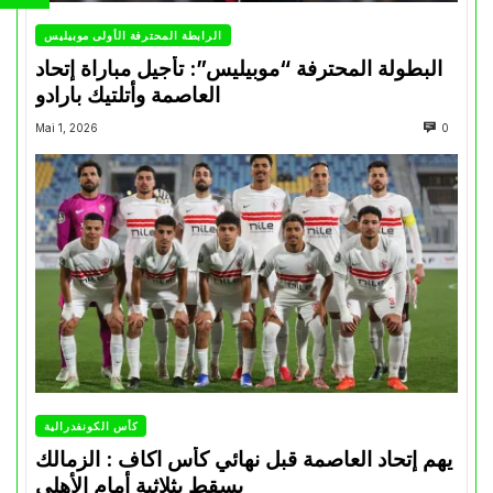
الرابطة المحترفة الأولى موبيليس
البطولة المحترفة “موبيليس”: تأجيل مباراة إتحاد
العاصمة وأتلتيك بارادو
Mai 1, 2026
0
كأس الكونفدرالية
يهم إتحاد العاصمة قبل نهائي كأس اكاف : الزمالك
يسقط بثلاثية أمام الأهلي