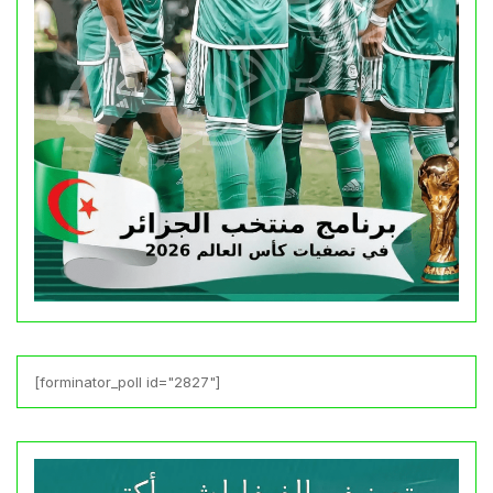
[forminator_poll id="2827"]