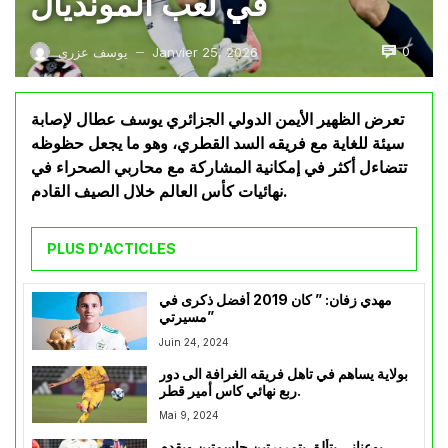
في لعب المونديال
0
Janvier 25, 2026
يوسف عزري
—
تعرض الظهير الأيمن الدولي الجزائري يوسف عطال لإصابة
سيئة للغاية مع فريقه السد القطري، وهو ما يجعل حظوظه
تتضاءل أكثر في إمكانية المشاركة مع محاربي الصحراء في
نهائيات كأس العالم خلال الصيف القادم.
PLUS D'ACTICLES
مهدي زفان: ” كان 2019 أفضل ذكرى في
مسيرتي”
Juin 24, 2024
بولاية يساهم في تاهل فريقه الغرافة الى دور
ربع نهائي كاس أمير قطر.
Mai 9, 2024
بوعناني يتألق بتمريرتين حاسمتين ويقدم