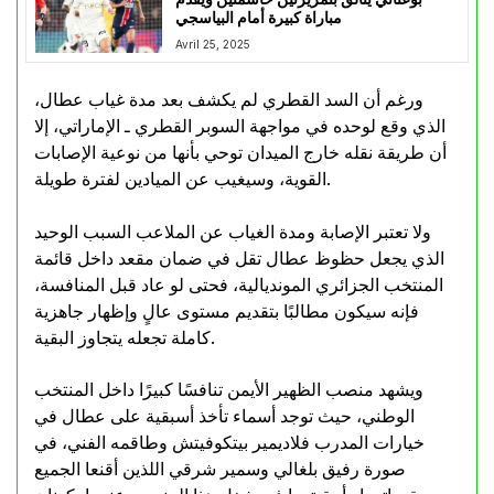
مباراة كبيرة أمام البياسجي
Avril 25, 2025
ورغم أن السد القطري لم يكشف بعد مدة غياب عطال،
الذي وقع لوحده في مواجهة السوبر القطري ـ الإماراتي، إلا
أن طريقة نقله خارج الميدان توحي بأنها من نوعية الإصابات
القوية، وسيغيب عن الميادين لفترة طويلة.
ولا تعتبر الإصابة ومدة الغياب عن الملاعب السبب الوحيد
الذي يجعل حظوظ عطال تقل في ضمان مقعد داخل قائمة
المنتخب الجزائري المونديالية، فحتى لو عاد قبل المنافسة،
فإنه سيكون مطالبًا بتقديم مستوى عالٍ وإظهار جاهزية
كاملة تجعله يتجاوز البقية.
ويشهد منصب الظهير الأيمن تنافسًا كبيرًا داخل المنتخب
الوطني، حيث توجد أسماء تأخذ أسبقية على عطال في
خيارات المدرب فلاديمير بيتكوفيتش وطاقمه الفني، في
صورة رفيق بلغالي وسمير شرقي اللذين أقنعا الجميع