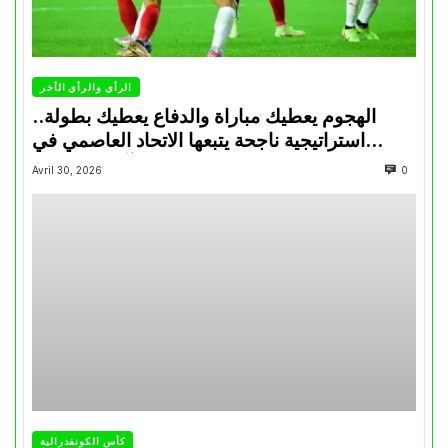
الرأي والرأي الأخر
الهجوم يعطيك مباراة والدفاع يعطيك بطولة..
استراتيجية ناجحة يتبعها الاتحاد العاصمي في
تتويجاته آخر السنوات
Avril 30, 2026
0
كأس الكونفدرالية