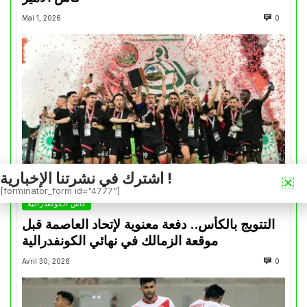
Mai 1, 2026
0
اشترك في نشرتنا الإخبارية !
[forminator_form id="4777"]
كأس الكونفدرالية
التتويج بالكأس.. دفعة معنوية لإتحاد العاصمة قبل
موقعة الزمالك في نهائي الكونفدرالية
Avril 30, 2026
0