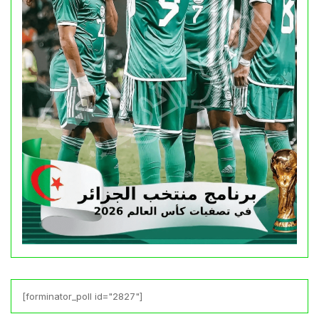
[forminator_poll id="2827"]