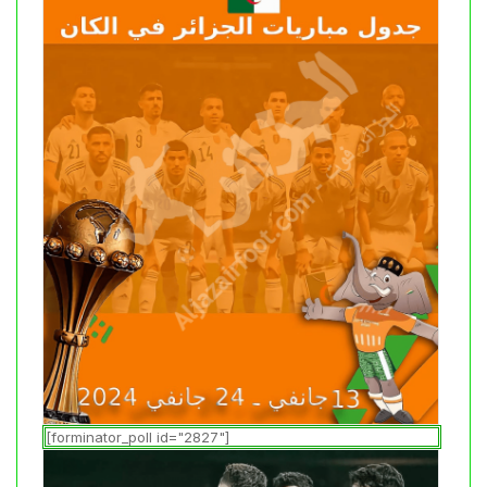
[forminator_poll id="2827"]