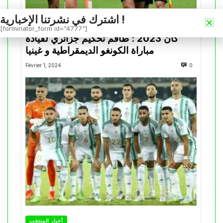
اشترك في نشرتنا الإخبارية !
كان 2023
[forminator_form id="4777"]
كان 2023 : طاقم تحكيم جزائري لقيادة
مباراة الكونغو الديمقراطية و غينيا
Février 1, 2024
0
أخبار المنتخب