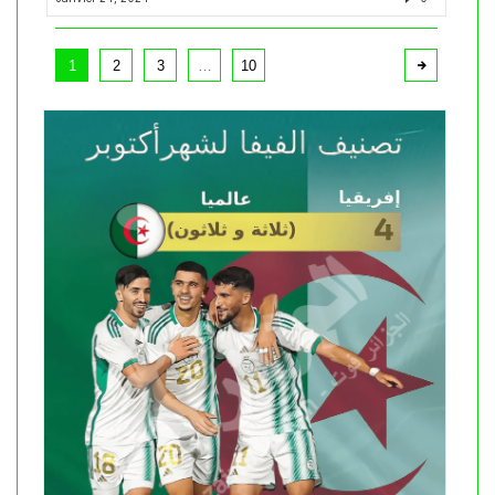
1
2
3
…
10