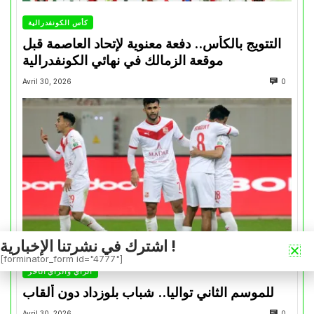
كأس الكونفدرالية
التتويج بالكأس.. دفعة معنوية لإتحاد العاصمة قبل
موقعة الزمالك في نهائي الكونفدرالية
Avril 30, 2026
0
اشترك في نشرتنا الإخبارية !
[forminator_form id="4777"]
الرأي والرأي الأخر
للموسم الثاني تواليا.. شباب بلوزداد دون ألقاب
Avril 30, 2026
0