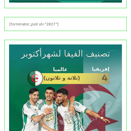
[forminator_poll id="2827"]