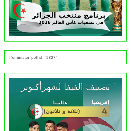
[forminator_poll id="2827"]