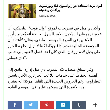
ليون يريد استعادة عوار وأستون فيلا وبورنموت
يراقبان وضعيته
Août 25, 2025
وأكد دي ميل في تصريحات لموقع “وال فوت” البلجيكي، أن
تعويض زرقان لن يكون بالأمر السهل، خاصة أنه يُعد من أبرز
اللاعبين في الفريق الموسم الماضي، وقال: “أعتقد أن
المجموعة الحالية تقدم أداءً جيدًا، لكننا لا نزال بحاجة للعثور
على بديل لآدم زرقان، الذي كان أحد أفضل لاعبينا إلى جانب
دان هيمانز”.
وفي سياق متصل، نبّه المدرب دي ميل إدارة النادي إلى
أهمية الحفاظ على خدمات اللاعب الجزائري الآخر، ياسين
تيطراوي، رغم العروض العديدة التي تلقاها، مؤكدًا أنه يعتبره
من الأعمدة التي سيعتمد عليها في الموسم القادم.