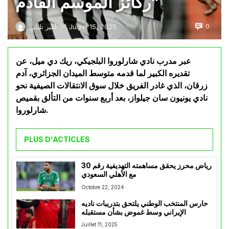
ركائز الموسم القادم”
0
Juillet 15, 2025
أمير تليلي
—
عبر مدرب نادي شارلوروا البلجيكي، ريك دي ميل، عن
تقديره الكبير لما قدمه متوسط الميدان الجزائري، آدم
زرقان، الذي غادر الفريق خلال سوق الانتقالات الصيفية نحو
نادي يونيون سان جيلواز، بعد أربع سنوات من التألق بقميص
شارلوروا.
PLUS D'ACTICLES
رياض محرز يحقق مساهمته التهديفية رقم 30
مع الأهلي السعودي
Octobre 22, 2024
حارس المنتخب الوطني يلتحق بتدريبات ناديه
الإيراني وسط غموض بشأن مستقبله
Juillet 11, 2025