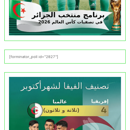
[forminator_poll id="2827"]