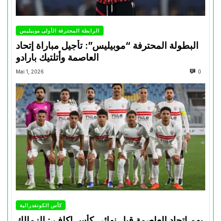
الرابطة المحترفة الأولى موبيليس
البطولة المحترفة “موبيليس”: تأجيل مباراة إتحاد
العاصمة وأتلتيك بارادو
Mai 1, 2026
0
كأس الكونفدرالية
يهم إتحاد العاصمة قبل نهائي كأس اكاف : الزمالك