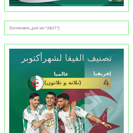
[forminator_poll id="2827"]