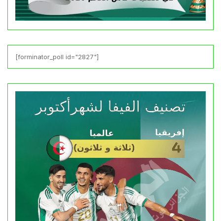
[forminator_poll id="2827"]