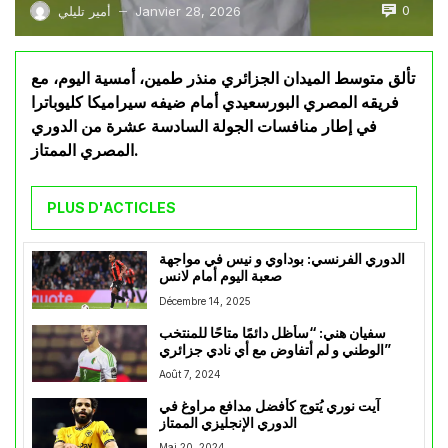
0
Janvier 28, 2026
أمير تليلي
—
تألق متوسط الميدان الجزائري منذر طمين، أمسية اليوم، مع
فريقه المصري البورسعيدي أمام ضيفه سيراميكا كليوباترا
في إطار منافسات الجولة السادسة عشرة من الدوري
المصري الممتاز.
PLUS D'ACTICLES
الدوري الفرنسي: بوداوي و نيس في مواجهة
صعبة اليوم أمام لانس
Décembre 14, 2025
سفيان هني: “سأظل دائمًا متاحًا للمنتخب
الوطني و لم أتفاوض مع أي نادي جزائري”
Août 7, 2024
آيت نوري يُتوج كأفضل مدافع مراوغ في
الدوري الإنجليزي الممتاز
Mai 20, 2024