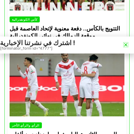
كأس الكونفدرالية
التتويج بالكأس.. دفعة معنوية لإتحاد العاصمة قبل
موقعة الزمالك في نهائي الكونفدرالية
اشترك في نشرتنا الإخبارية !
Avril 30, 2026
0
[forminator_form id="4777"]
الرأي والرأي الأخر