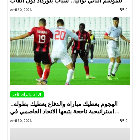
للموسم الثاني تواليا.. شباب بلوزداد دون ألقاب
Avril 30, 2026
0
الرأي والرأي الأخر
الهجوم يعطيك مباراة والدفاع يعطيك بطولة..
استراتيجية ناجحة يتبعها الاتحاد العاصمي في
تتويجاته آخر السنوات
Avril 30, 2026
0