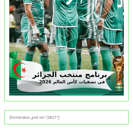
[forminator_poll id="2827"]