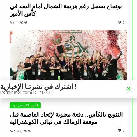
بونجاح يسجل رغم هزيمة الشمال أمام السد في
كأس الأمير
Mai 1, 2026
0
اشترك في نشرتنا الإخبارية !
[forminator_form id="4777"]
كأس الكونفدرالية
التتويج بالكأس.. دفعة معنوية لإتحاد العاصمة قبل
موقعة الزمالك في نهائي الكونفدرالية
Avril 30, 2026
0