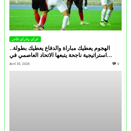
الرأي والرأي الأخر
الهجوم يعطيك مباراة والدفاع يعطيك بطولة..
استراتيجية ناجحة يتبعها الاتحاد العاصمي في
تتويجاته آخر السنوات
Avril 30, 2026
0