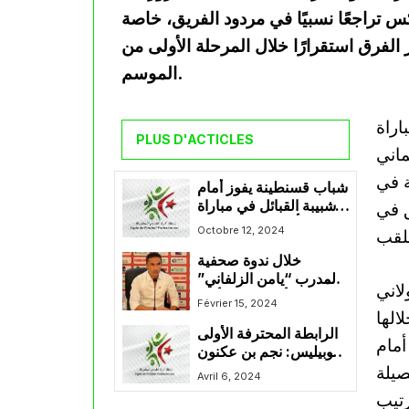
كس تراجعًا نسبيًا في مردود الفريق، خاصة
الفرق استقرارًا خلال المرحلة الأولى من
الموسم.
خسر مرة واحدة فقط خلال أول 17 مباراة
PLUS D'ACTICLES
ماني
ة في
شباب قسنطينة يفوز أمام
شبيبة القبائل في مباراة
ق في
شهدت تألق إبراهيم الديب
Octobre 12, 2024
خلال ندوة صحفية
المدرب “يامن الزلفاني”
لاني
يؤكد أنه جاء من أجل
Février 15, 2024
 خلالها
تحسين مرتبة إتحاد خنشلة
الرابطة المحترفة الأولى
في البطولة والذهاب بعيدا
 أمام
موبيليس: نجم بن عكنون
في الكأس
 الحصيلة
ينتصر على اتحاد خنشلة
Avril 6, 2024
تيب