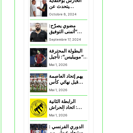
الحارس بوحلفاية
يتحدث عن
طموحاته مع
Octobre 8, 2024
المنتخب و شباب
قسنطينة
مضوي يصرّح:
“أتمنى التوفيق
لممثلي الكرة
Septembre 17, 2024
الجزائرية في
المسابقات القارية”
البطولة المحترفة
“موبيليس”: تأجيل
مباراة إتحاد
Mai 1, 2026
العاصمة وأتلتيك
بارادو
يهم إتحاد العاصمة
قبل نهائي كأس
اكاف : الزمالك
Mai 1, 2026
يسقط بثلاثية أمام
الأهلي
الرابطة الثانية
: اتحاد الحراش
يحسم التأهل إلى
Mai 1, 2026
“البلاي أوف”
الدوري الفرنسي :
استبعاد عبدلي من