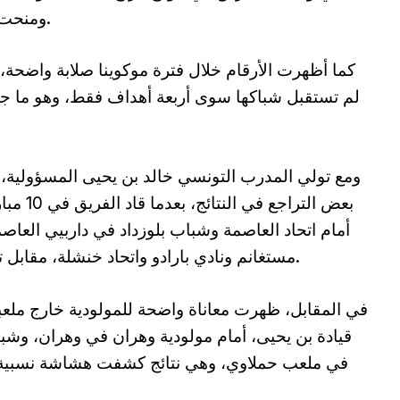
ومنحت التشكيلة ثقة كبيرة في مشوارها المحلي.
لم تستقبل شباكها سوى أربعة أهداف فقط، وهو ما جع
ومع تولي المدرب التونسي خالد بن يحيى المسؤولية،
بعض التر
أمام اتحاد العاصمة وشباب بلوزداد في داربيي العاص
مستغانم ونادي بارادو واتحاد خنشلة، مقابل تعادل واحد أمام شبيبة القبائل دون أهداف.
في المقابل، ظهرت معاناة واضحة للمولودية خارج ملعب
قيادة بن يحيى، أمام مولودية وهران في وهران، وشب
في ملعب حملاوي، وهي نتائج كشفت هشاشة نسبية للف