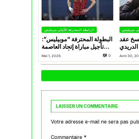
لى موبيليس
الرابطة المحترفة الأولى موبيليس
سخ عقد
البطولة المحترفة “موبيليس”:
الدريدي
تأجيل مباراة إتحاد العاصمة
التراضي
وأتلتيك بارادو
0
Mai 1, 2026
Avril 30, 2
LAISSER UN COMMENTAIRE
Votre adresse e-mail ne sera pas publ
Commentaire
*