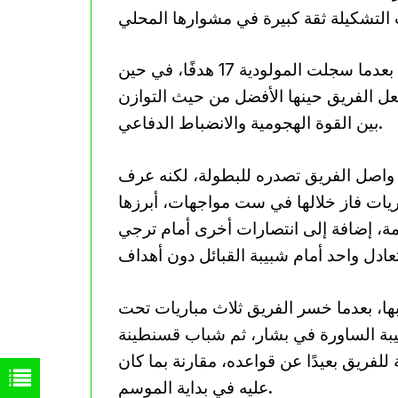
كما أظهرت الأرقام خلال فترة موكوينا صلابة واضحة، بعدما سجلت المولودية 17 هدفًا، في حين
ل الفريق حينها الأفضل من حيث التوازن
بين القوة الهجومية والانضباط الدفاعي.
 واصل الفريق تصدره للبطولة، لكنه عرف
اجع في النتائج، بعدما قاد الفريق في 10 مباريات فاز خلالها في ست مواجهات، أبرزها
مة، إضافة إلى انتصارات أخرى أمام ترجي
ها، بعدما خسر الفريق ثلاث مباريات تحت
يبة الساورة في بشار، ثم شباب قسنطينة
ريق بعيدًا عن قواعده، مقارنة بما كان
عليه في بداية الموسم.