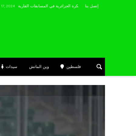
مضوي يصرّح: “أتمنى التوفيق لممثلي الكرة الجزائرية في المسابقات القارية”
إتصل بنا
فلسطين
وين الماتش
سيدات