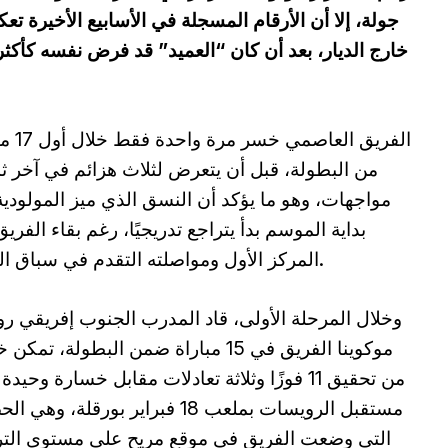
جولة، إلا أن الأرقام المسجلة في الأسابيع الأخيرة تع
خارج الديار، بعد أن كان “العميد” قد فرض نفسه كأكثر 
الفريق العاصمي 
من البطولة، قبل أن يتعرض لثلاث هزائم في آخر ث
مواجهات، وهو ما يؤكد أن النسق الذي ميز المولودي
بداية الموسم بدأ يتراجع تدريجيًا، رغم بقاء الفري
المركز الأول ومواصلته التقدم في سباق اللقب.
وخلال المرحلة الأولى، قاد المدرب الجنوب إفريقي رو
موكوينا الفريق في 15 مباراة ضمن البطولة، تمكن
من تحقيق 11 فوزًا وثلاثة تعادلات مقابل خسارة وحيدة
مستقبل الرويسات بملعب 18 فبراير بورقلة، وهي
التي وضعت الفريق في موقع مريح على مستوى التر