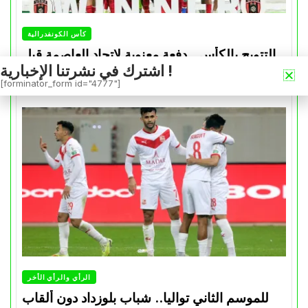
كأس الكونفدرالية
التتويج بالكأس.. دفعة معنوية لإتحاد العاصمة قبل
اشترك في نشرتنا الإخبارية !
موقعة الزمالك في نهائي الكونفدرالية
[forminator_form id="4777"]
Avril 30, 2026
0
الرأي والرأي الأخر
للموسم الثاني تواليا.. شباب بلوزداد دون ألقاب