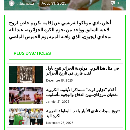
0
Août 31, 2025
هنيدة معلى
—
أعلن نادي موناكو الفرنسي عن إقامة تكريم خاص لروح
لاعبه السابق وواحد من نجوم الكرة الجزائرية، عبد الله
مجادي ليجيون، الذي وافته المنية يوم الخميس الماضي.
PLUS D'ACTICLES
في مثل هذا اليوم.. مولودية الجزائر تتوج بأول
لقب قاري في تاريخ الجزائر
Décembre 18, 2025
أقلام “دزاير فوت” تستذكر الأيقونة الكروية
شعبان مرزقان..بين الدفاع والهجوم..أسلوب
كروي كتب باسمه
Janvier 21, 2026
تتويج سيدات نادي الأبيار بلقب البطولة العربية
لكرة اليد
Novembre 25, 2023