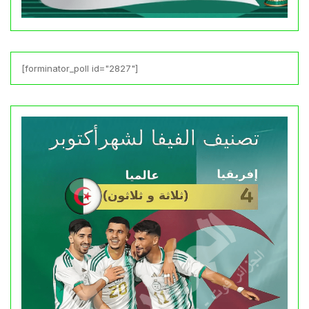
[forminator_poll id="2827"]