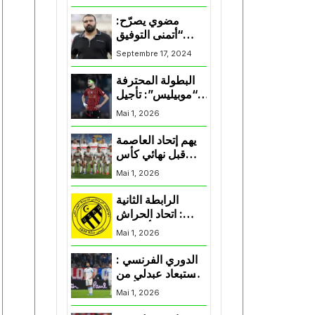
المنتخب و شباب
قسنطينة
مضوي يصرّح:
“أتمنى التوفيق
لممثلي الكرة
Septembre 17, 2024
الجزائرية في
المسابقات القارية”
البطولة المحترفة
“موبيليس”: تأجيل
مباراة إتحاد
Mai 1, 2026
العاصمة وأتلتيك
بارادو
يهم إتحاد العاصمة
قبل نهائي كأس
اكاف : الزمالك
Mai 1, 2026
يسقط بثلاثية أمام
الأهلي
الرابطة الثانية
: اتحاد الحراش
يحسم التأهل إلى
Mai 1, 2026
“البلاي أوف”
الدوري الفرنسي :
استبعاد عبدلي من
قائمة مرسيليا أمام
Mai 1, 2026
نانت