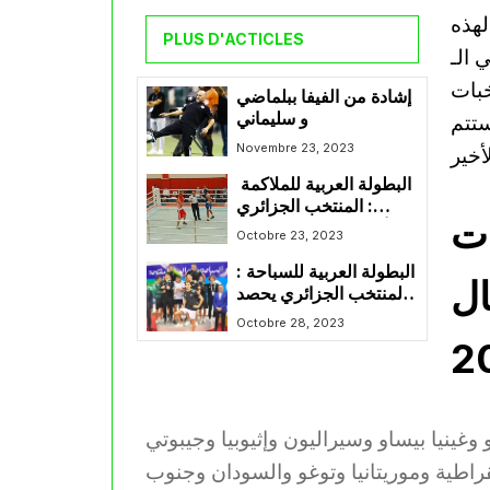
لهذه
PLUS D'ACTICLES
 الـ
نتخبات
إشادة من الفيفا ببلماضي
و سليماني
نتخبات، وستتم
Novembre 23, 2023
أخير
البطولة العربية للملاكمة
: المنتخب الجزائري
ات
للأواسط ينهي المنافسة
Octobre 23, 2023
في المركز الثاني
البطولة العربية للسباحة :
ال
المنتخب الجزائري يحصد
6 ميداليات في اليوم
Octobre 28, 2023
الأول
قراطية وموريتانيا وتوغو والسودان وجنوب