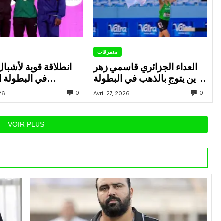
متفرقات
العداء الجزائري قاسمي زهر
انطلاقة قوية لأشبال
الدين يتوج بالذهب في البطولة
في البطولة ال
العربية لألعاب القوى للشباب
0
0
026
Avril 27, 2026
بتونس
بالإ
VOIR PLUS