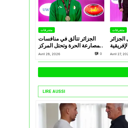
متفرقات
متفرقات
 الجزائر
الجزائر تتألق في منافسات
إفريقية
المصارعة الحرة وتحتل المركز
للمصارعة تحت 17 سنة
الثاني في البطولة الإفريقية
0
Avril 28, 2026
Avril 27, 2
سكندرية
U17
LIRE AUSSI