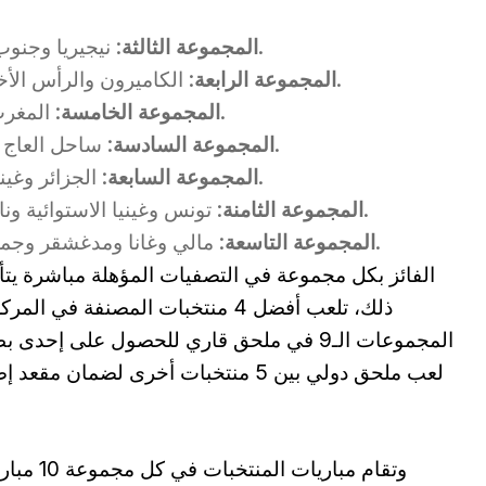
: نيجيريا وجنوب أفريقيا وبنين وزيمبابوي ورواندا وليسوتو.
المجموعة الثالثة
: الكاميرون والرأس الأخضر وأنغولا وليبيا وإسواتيني وموريشيوس.
المجموعة الرابعة
: المغرب وزامبيا والكونغو وتنزانيا والنيجر وإريتريا.
المجموعة الخامسة
: ساحل العاج والغابون وكينيا وغامبيا وبوروندي وسيشل.
المجموعة السادسة
: الجزائر وغينيا وأوغندا وموزامبيق وبوتسوانا والصومال.
المجموعة السابعة
: تونس وغينيا الاستوائية وناميبيا وملاوي وليبيريا وساوتومي وبرنسيب.
المجموعة الثامنة
: مالي وغانا ومدغشقر وجمهورية أفريقيا الوسطى وجزر القمر وتشاد.
المجموعة التاسعة
الفائز بكل مجموعة في التصفيات المؤهلة مباشرة يتأه
ذلك، تلعب أفضل 4 منتخبات المصنفة
المجموعات الـ9 في ملحق قاري للحصول على إ
لعب ملحق دولي بين 5 منتخبات أخرى لضم
وتقام مبا