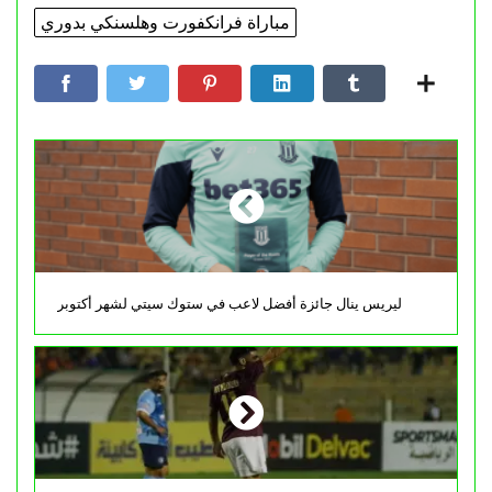
مباراة فرانكفورت وهلسنكي بدوري
ليريس ينال جائزة أفضل لاعب في ستوك سيتي لشهر أكتوبر