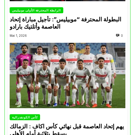
الرابطة المحترفة الأولى موبيليس
البطولة المحترفة “موبيليس”: تأجيل مباراة إتحاد
العاصمة وأتلتيك بارادو
Mai 1, 2026
0
كأس الكونفدرالية
يهم إتحاد العاصمة قبل نهائي كأس اكاف : الزمالك
يسقط بثلاثية أمام الأهلي