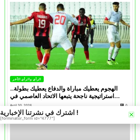
الرأي والرأي الأخر
الهجوم يعطيك مباراة والدفاع يعطيك بطولة..
استراتيجية ناجحة يتبعها الاتحاد العاصمي في
تتويجاته آخر السنوات
Avril 30, 2026
0
اشترك في نشرتنا الإخبارية !
[forminator_form id="4777"]