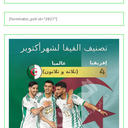
[forminator_poll id="2827"]