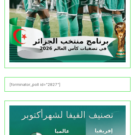
[forminator_poll id="2827"]