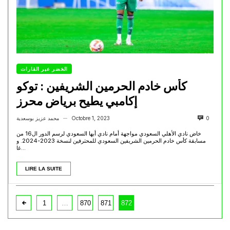
الخضر عبر القارات
كأس خادم الحرمين الشريفين : توكو
إكامبي يطيح برياض محرز
0
Octobre 1, 2023
محمد عزيز بوسعدية
—
خاض نادي الأهلي السعودي مواجهة أمام نادي أبها السعودي لرسم الدور ال16 من
مسابقة كأس خادم الحرمين الشريفين السعودي للمحترفين لنسخة 2023-2024. و
غا...
LIRE LA SUITE
1
…
870
871
872