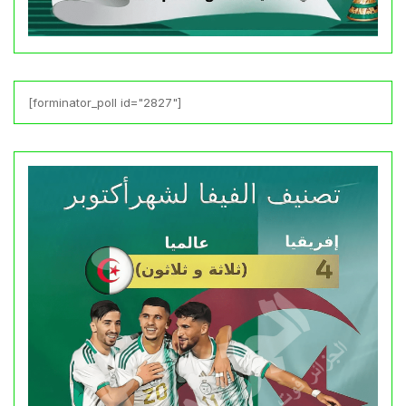
[forminator_poll id="2827"]