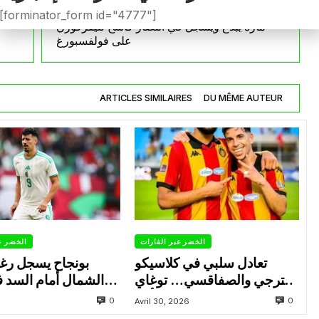
[forminator_form id="4777"]
مازة يبدع ويسجل في انتصار كاسح لليفركوزن
على فولفسبورغ
ARTICLES SIMILAIRES
DU MÊME AUTEUR
الخضر عبر القارات
الخضر ع
تعادل سلبي في كلاسيكو
بونجاح يسجل رغ
الترجي والصفاقسي… توغاي
الشمال أمام السد 
يهدر ركلة جزاء وبوعالية يتألق
0
0
Avril 30, 2026