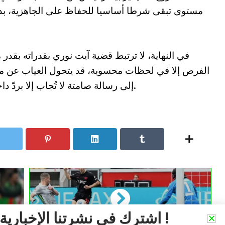
مستوى تبقى شرطا أساسيا للحفاظ على الجاهزية، بدنيا
في النهاية، لا ترتبط قضية آيت نوري بقدراته بقدر م
الفرص إلا في لحظات محسوبة، قد يتحول الغياب عن مبا
إلى رسالة صامتة لا تُجاب إلا بردّ داخل الملعب، وهو ما سيحتاجه ظهير الخضر.
اشترك في نشرتنا الإخبارية !