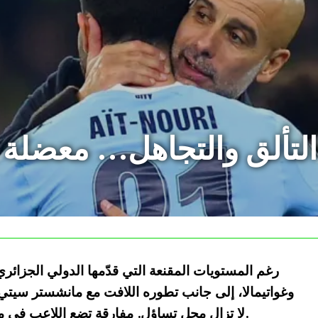
لتألق والتجاهل… معضلة ال
رغم المستويات المقنعة التي قدّمها الدولي الجزائر
وغواتيمالا، إلى جانب تطوره اللافت مع مانشستر سيتي،
لا تزال محل تساؤل. مفارقة تضع اللاعب في منطقة رمادية: أداء يرتقي… وثقة لا تكتمل.