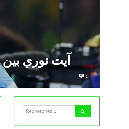
آيت نوري بين ا
0