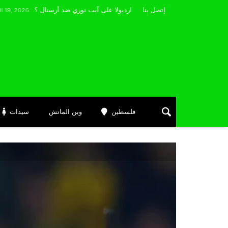
إتصل بنا
الدوري الانجليزي : هي يعتمد بيب غوارديولا على آيت نوري ضد أرسنال ؟
O
فلسطين
وين الماتش
سيدات