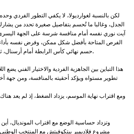
لكن بالنسبة لغوارديولا، لا يكفي التطور الفردي وحده.
الجدل، وغالبا ما تُحسم بتفاصيل صغيرة تحدد من يشارك
آيت نوري نفسه أمام منافسة شرسة على الجهة اليسرى،
الفرص المتاحة بأفضل شكل ممكن، وفرض نفسه بأداء ح
حسم نهائي كأس الرابطة أمام أرسنال، ثم مساهمته في الفوز الكبير أمام ليفربول.
هذا التباين بين الجاهزية الفردية والاختيار الفني يضع 
تطوير مستواه ويؤكد أحقيته بالمنافسة، ومن جهة أخ
ومع اقتراب نهاية الموسم، يزداد الضغط، إذ لم يعد هناك
وتزداد حساسية الوضع مع اقتراب المونديال، أين
مشروع فلاديمير بيتكوفيتش مع المنتخب الوطني. 