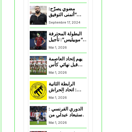
المنتخب و شباب
قسنطينة
مضوي يصرّح:
“أتمنى التوفيق
لممثلي الكرة
Septembre 17, 2024
الجزائرية في
المسابقات القارية”
البطولة المحترفة
“موبيليس”: تأجيل
مباراة إتحاد
Mai 1, 2026
العاصمة وأتلتيك
بارادو
يهم إتحاد العاصمة
قبل نهائي كأس
اكاف : الزمالك
Mai 1, 2026
يسقط بثلاثية أمام
الأهلي
الرابطة الثانية
: اتحاد الحراش
يحسم التأهل إلى
Mai 1, 2026
“البلاي أوف”
الدوري الفرنسي :
استبعاد عبدلي من
قائمة مرسيليا أمام
Mai 1, 2026
نانت