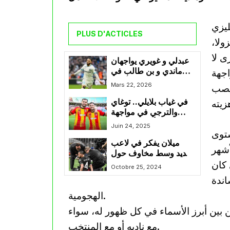
ليزي
PLUS D'ACTICLES
ولا،
ى لا
عبدلي و غويري يواجهان
ماندي و بن طالب في
اجهة
قمة كبيرة تخطف الأنظار
Mars 22, 2026
 يصب
بـفرنسا
في غياب بلايلي.. توغاي
والترجي في مواجهة
مصيرية أمام تشيلسي
Juin 24, 2025
ستوى
ميلان يفكر في لاعب
أشهر
جديد وسط مخاوف حول
 كان
جاهزية إسماعيل بن ناصر
Octobre 25, 2024
اندة
الهجومية.
من بين أبرز الأسماء في كل ظهور له، سواء
مع ناديه أو مع المنتخب.