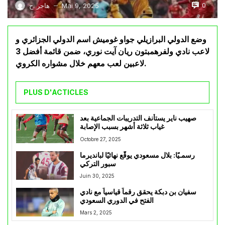
0
Mai 9, 2025
هاجر .ح
—
وضع الدولي البرازيلي جواو غوميش اسم الدولي الجزائري و
لاعب نادي ولفرهمبتون ريان آيت نوري، ضمن قائمة أفضل 3
لاعبين لعب معهم خلال مشواره الكروي.
PLUS D'ACTICLES
صهيب ناير يستأنف التدريبات الجماعية بعد
غياب ثلاثة أشهر بسبب الإصابة
Octobre 27, 2025
رسمـيًا: بلال مسعودي يوقّع نهائيًا لبانديرما
سبور التركي
Juin 30, 2025
سفيان بن دبكة يحقق رقماً قياسياً مع نادي
الفتح في الدوري السعودي
Mars 2, 2025