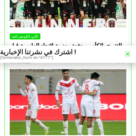
كأس الكونفدرالية
التتويج بالكأس.. دفعة معنوية لإتحاد العاصمة قبل
اشترك في نشرتنا الإخبارية !
موقعة الزمالك في نهائي الكونفدرالية
[forminator_form id="4777"]
Avril 30, 2026
0