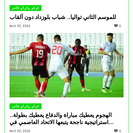
الرأي والرأي الأخر
للموسم الثاني تواليا.. شباب بلوزداد دون ألقاب
Avril 30, 2026
0
الرأي والرأي الأخر
الهجوم يعطيك مباراة والدفاع يعطيك بطولة..
استراتيجية ناجحة يتبعها الاتحاد العاصمي في
تتويجاته آخر السنوات
Avril 30, 2026
0