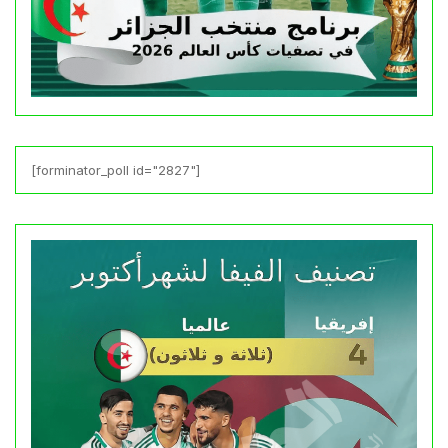
[forminator_poll id="2827"]