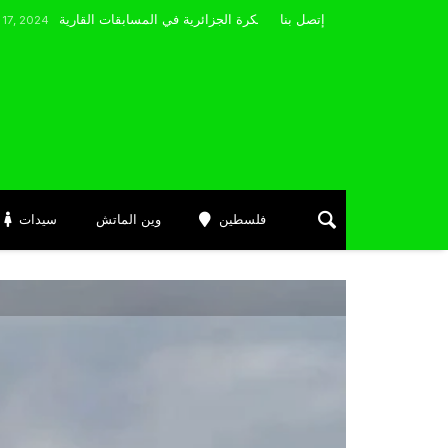
مضوي يصرّح: “أتمنى التوفيق لممثلي الكرة الجزائرية في المسابقات القارية”
إتصل بنا
فلسطين
وين الماتش
سيدات