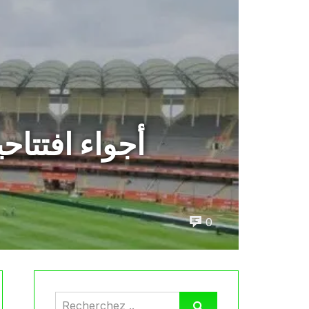
أجواء افتتاح
0