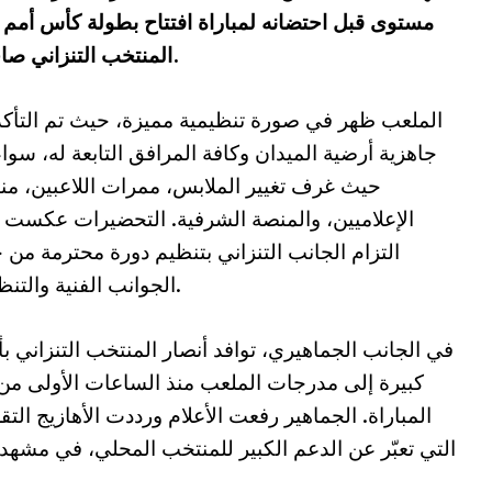
مستوى قبل احتضانه لمباراة افتتاح بطولة كأس أمم إ
المنتخب التنزاني صاحب الأرض والجمهور، ونظيره البوركينابي.
الملعب ظهر في صورة تنظيمية مميزة، حيث تم التأك
جاهزية أرضية الميدان وكافة المرافق التابعة له، سوا
حيث غرف تغيير الملابس، ممرات اللاعبين، م
الإعلاميين، والمنصة الشرفية. التحضيرات عكست
التزام الجانب التنزاني بتنظيم دورة محترمة من 
الجوانب الفنية والتنظيمية.
في الجانب الجماهيري، توافد أنصار المنتخب التنزاني بأ
كبيرة إلى مدرجات الملعب منذ الساعات الأولى من
المباراة. الجماهير رفعت الأعلام ورددت الأهازيج التقل
التي تعبّر عن الدعم الكبير للمنتخب المحلي، في مشهد 