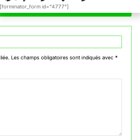
[forminator_form id="4777"]
VOIR PLUS
iée.
Les champs obligatoires sont indiqués avec
*