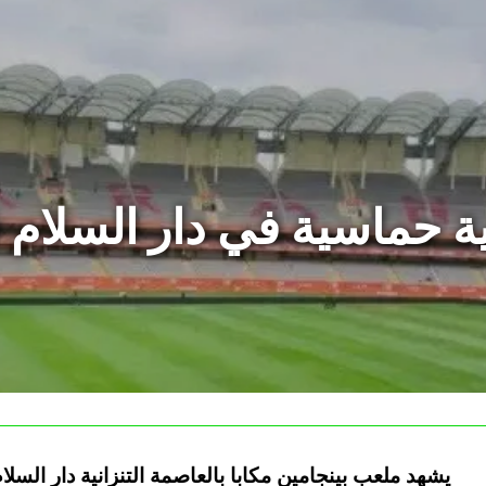
ية حماسية في دار السلام ق
يشهد ملعب بينجامين مكابا بالعاصمة التنزانية دار الس