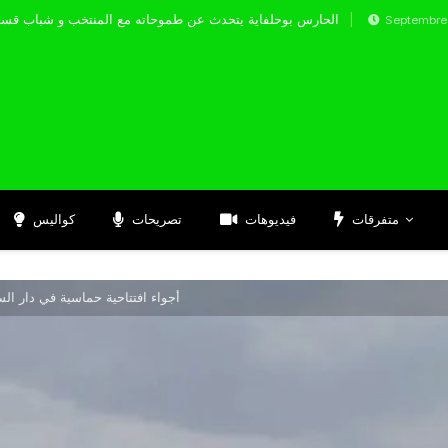
الحارس بوحلفاية يتحدث عن طموحاته مع المنتخب 
Septembre 17, 2024
متفرقات
فيديوهات
تصريحات
كواليس
أجواء افتتاحية حماسية في دار السل