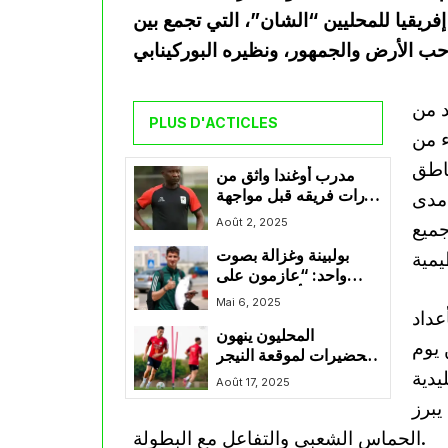
فريقيا للمحليين “الشان”، التي تجمع بين
د من
PLUS D'ACTICLES
ء من
ناطق
مدرب أوغندا واثق من
قدرات فريقه قبل مواجهة
 مدى
الجزائر
Août 2, 2025
جميع
بولبينة وغزالة بصوت
واحد: “عازمون على
حسم التأهل من عنابة”
Mai 6, 2025
عداد
المحليون ينهون
 يوم
التحضيرات لموقعة النيجر
يدية
الحاسمة في “الشان”
Août 17, 2025
يبرز
الحماس الشعبي والتفاعل مع البطولة.