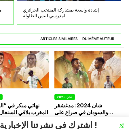
إشادة واسعة بمشاركة المنتخب الجزائري
م
المدرسي لتنس الطاولة
ARTICLES SIMILAIRES
DU MÊME AUTEUR
شان 2025
ش
شان 2024: مدغشقر
نهائي مبكر في “ا
والسودان في صراع على
المغرب يلاقي السنغال ب
بطاقة النهائي
0
0
025
Août 26, 2025
اشترك في نشرتنا الإخبارية !