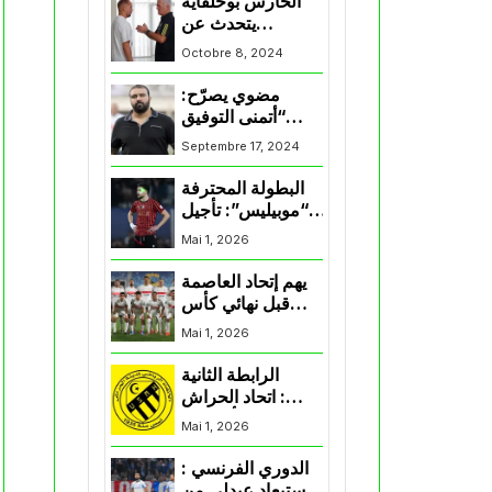
الحارس بوحلفاية
يتحدث عن
طموحاته مع
Octobre 8, 2024
المنتخب و شباب
قسنطينة
مضوي يصرّح:
“أتمنى التوفيق
لممثلي الكرة
Septembre 17, 2024
الجزائرية في
المسابقات القارية”
البطولة المحترفة
“موبيليس”: تأجيل
مباراة إتحاد
Mai 1, 2026
العاصمة وأتلتيك
بارادو
يهم إتحاد العاصمة
قبل نهائي كأس
اكاف : الزمالك
Mai 1, 2026
يسقط بثلاثية أمام
الأهلي
الرابطة الثانية
: اتحاد الحراش
يحسم التأهل إلى
Mai 1, 2026
“البلاي أوف”
الدوري الفرنسي :
استبعاد عبدلي من