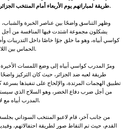
طريقة لمباراتهم يوم الأربعاء أمام المنتخب الجزائري في أول مبارياتهم بكأس إفريقيا 2025.
وظهر التناسق واضحًا بين عناصر الخبرة والشباب،
يشكلون مجموعة اشتدت فيها المنافسة من أجل إ
كواسي أبياه، وهو ما خلق جوًا خاصًا داخل التدريبات و
الحماس بين اللاعبين.
ومرّ المدرب كواسي أبياه إلى وضع اللمسات الأخيرة
طريقة لعبه ضد الجزائر، حيث كان التركيز واضحًا
تطبيق الهجمات المرتدة، والإلحاح على تنفيذها بسرعة ك
من أجل ضرب دفاع الخضر، وهو السلاح الذي سيست
المدرب أبياه مع لاعبيه.
من جانب آخر، قام لاعبو المنتخب السوداني بجلسة ت
القدم، حيث تم التقاط صور لطريقة احتفالاتهم، وفيدي