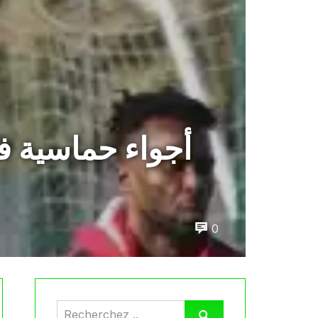
أجواء حماسية ف
0