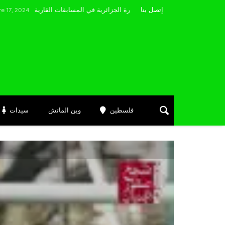
مضوي يصرّح: “أتمنى التوفيق لممثلي الكرة الجزائرية في المسابقات القارية”
إتصل بنا
فلسطين
وين الماتش
سيدات