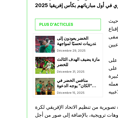
 حيث
PLUS D'ACTICLES
قناع
أضفى
الخضر يعودون إلى
التدريبات تحسبًا لمواجهة
غينيا الاستوائية
Décembre 29, 2025
 على
مازة يضيف الهدف الثالث
للخضر
 على
Décembre 31, 2025
بيرة
منافس الخضر في
عمله
“الكان” يوجه الدعوة
للاعب مولودية الجزائر
Décembre 15, 2025
صويرية من تنظيم الاتحاد الإفريقي لكرة
وهات ترويجية، بالإضافة إلى صور من أجل