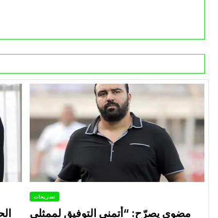
تصريحات
مضوي يصرّح: “أتمنى التوفيق لممثلي
الح