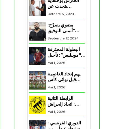
الحارس بوحلفاية
يتحدث عن
طموحاته مع
Octobre 8, 2024
المنتخب و شباب
قسنطينة
مضوي يصرّح:
“أتمنى التوفيق
لممثلي الكرة
Septembre 17, 2024
الجزائرية في
المسابقات القارية”
البطولة المحترفة
“موبيليس”: تأجيل
مباراة إتحاد
Mai 1, 2026
العاصمة وأتلتيك
بارادو
يهم إتحاد العاصمة
قبل نهائي كأس
اكاف : الزمالك
Mai 1, 2026
يسقط بثلاثية أمام
الأهلي
الرابطة الثانية
: اتحاد الحراش
يحسم التأهل إلى
Mai 1, 2026
“البلاي أوف”
الدوري الفرنسي :
استبعاد عبدلي من