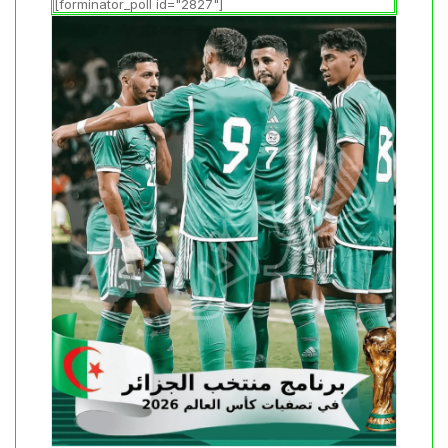
[forminator_poll id="2827"]