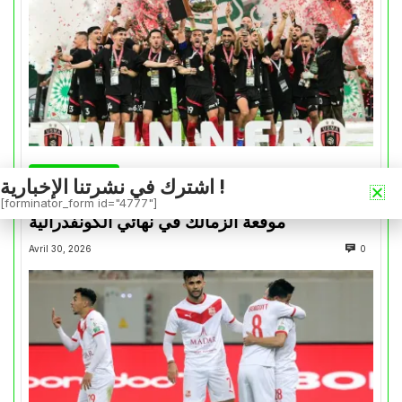
كأس الكونفدرالية
اشترك في نشرتنا الإخبارية !
التتويج بالكأس.. دفعة معنوية لإتحاد العاصمة قبل
[forminator_form id="4777"]
موقعة الزمالك في نهائي الكونفدرالية
Avril 30, 2026
0