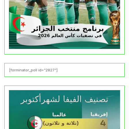
[forminator_poll id="2827"]