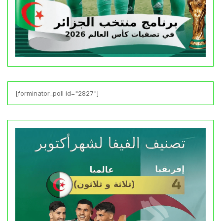
[forminator_poll id="2827"]